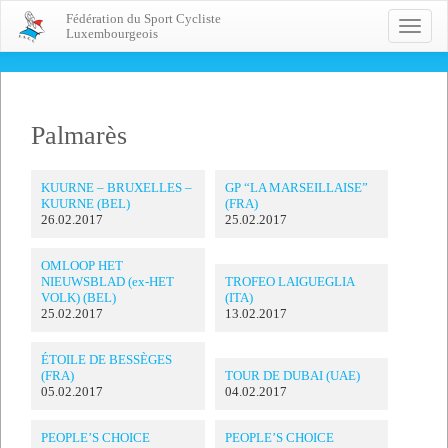
Fédération du Sport Cycliste
Toggle
Luxembourgeois
naviga
Palmarès
KUURNE – BRUXELLES –
GP “LA MARSEILLAISE”
KUURNE (BEL)
(FRA)
26.02.2017
25.02.2017
OMLOOP HET
NIEUWSBLAD (ex-HET
TROFEO LAIGUEGLIA
VOLK) (BEL)
(ITA)
25.02.2017
13.02.2017
ÉTOILE DE BESSÈGES
(FRA)
TOUR DE DUBAI (UAE)
05.02.2017
04.02.2017
PEOPLE’S CHOICE
PEOPLE’S CHOICE