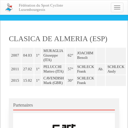
Fédération du Sport Cycliste
Toggle
Luxembourgeois
naviga
CLASICA DE ALMERIA (ESP)
MURAGLIA
JOACHIM
2007
04.03
1°
Giuseppe
62°
Benoît
(ITA)
PELUCCHI
SCHLECK
SCHLECK
2011
27.02
1°
57°
Ab.
Matteo (ITA)
Frank
Andy
CAVENDISH
SCHLECK
2015
15.02
1°
30°
Mark (GBR)
Frank
Partenaires