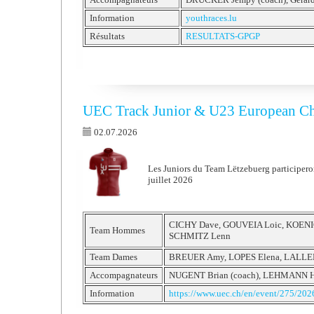
Information
youthraces.lu
Résultats
RESULTATS-GPGP
UEC Track Junior & U23 European C
02.07.2026
Les Juniors du Team Lëtzebuerg participer
juillet 2026
CICHY Dave, GOUVEIA Loic, KOENIG
Team Hommes
SCHMITZ Lenn
Team Dames
BREUER Amy, LOPES Elena, LALL
Accompagnateurs
NUGENT Brian (coach), LEHMANN He
Information
https://www.uec.ch/en/event/275/202