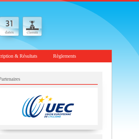
dates
classm
cription & Résultats
Règlements
Partenaires