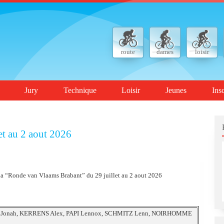
route
dames
loisir
Jury
Technique
Loisir
Jeunes
Ins
et au 2 aout 2026
la “Ronde van Vlaams Brabant” du 29 juillet au 2 aout 2026
onah, KERRENS Alex, PAPI Lennox, SCHMITZ Lenn, NOIRHOMME