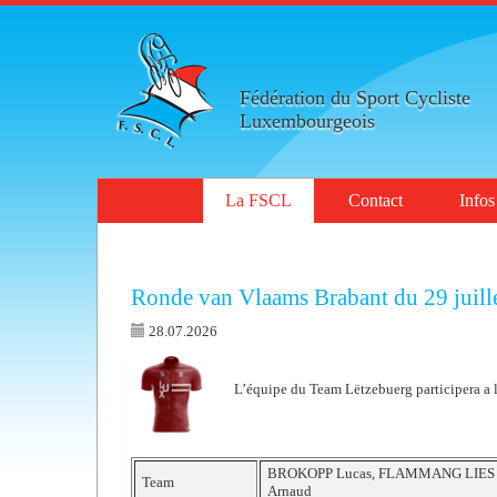
Fédération du Sport Cycliste
Luxembourgeois
La FSCL
Contact
Infos
Ronde van Vlaams Brabant du 29 juill
28.07.2026
L’équipe du Team Lëtzebuerg participera a 
BROKOPP Lucas, FLAMMANG LIES J
Team
Arnaud