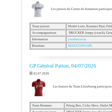
Les juniors du Centre de formation participe
Team juniors
Morbé Loris, Kommes Paul, Fehl
Accompagnateurs
DRUCKER Jempy (coach), Gerar
Information
youthraces.lu
Résultats
RESULTATS-GPL
GP Général Patton, 04/07/2026
02.07.2026
Les Juniors du Team Lëtzebuerg participeron
Team Hommes
König Ben, Cichy Dave, Outlet M
Accompagnateurs
DRUCKER Jempy (coach), Gerard