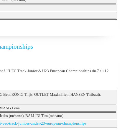
hampionships
ont à l’UEC Track Junior & U23 European Championships du 7 au 12
 Ben, KÖNIG Thijs, OUTLET Maximilien, HANSEN Thibault,
EMANG Lena
iko (mécano), BALLINI Tim (mécano)
6-uec-track-juniors-under-23-european-championships