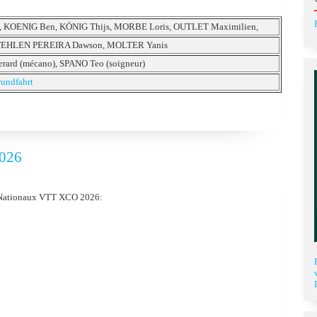
KOENIG Ben, KÖNIG Thijs, MORBE Loris, OUTLET Maximilien,
 FEHLEN PEREIRA Dawson, MOLTER Yanis
ard (mécano), SPANO Teo (soigneur)
rundfahrt
2026
ts Nationaux VTT XCO 2026: