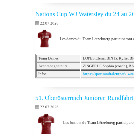
Nations Cup WJ Watersley du 24 au 26
22.07.2026
Les dames du Team Lëtzebuerg participeront 
Team Dames
LOPES Elena, BINTZ Kylie, 
Accompagnateurs
ZINGERLE Sophia (coach), B
Infos:
https://sportsandtalentpark-wat
51. Oberösterreich Junioren Rundfahrt 
22.07.2026
Les Juniors du Team Lëtzebuerg participeron