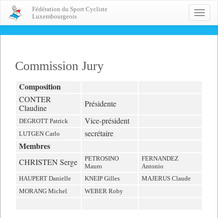
Fédération du Sport Cycliste
Toggle
Luxembourgeois
naviga
Commission Jury
Composition
CONTER
Présidente
Claudine
Vice-président
DEGROTT Patrick
secrétaire
LUTGEN Carlo
Membres
PETROSINO
FERNANDEZ
CHRISTEN Serge
Mauro
Antonio
HAUPERT Danielle
KNEIP Gilles
MAJERUS Claude
MORANG Michel
WEBER Roby