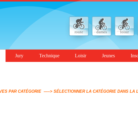
route
dames
loisir
Jury
Technique
Loisir
Jeunes
Ins
ÉGORIE —–> SÉLECTIONNER LA CATÉGORIE DANS LA LISTE