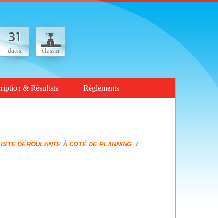
dates
classm
cription & Résultats
Règlements
 DÉROULANTE À COTÉ DE PLANNING !