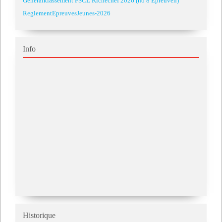
Generalklassement FSCL Kichechef 2026 (no 8 Epreuven)
ReglementEpreuvesJeunes-2026
Info
Historique