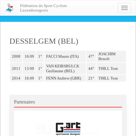
Fédération du Sport Cycliste
Toggle
Luxembourgeois
naviga
DESSELGEM (BEL)
JOACHIM
2008
16.09
1°
FACCI Mauro (ITA)
47°
Benoît
VAN KEIRSBULCK
2011
13.09
1°
44°
THILL Tom
Guillaume (BEL)
2014
16.09
1°
FENN Andrew (GBR)
21°
THILL Tom
Partenaires