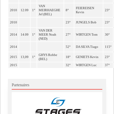
VAN
FEIEREISEN
2010
12.09
1°
MEIRHAEGHE
8°
23°
Kevin
Jef (BEL)
2010
23°
JUNGELS Bob
23°
VAN DER
2014
14.09
1°
MEER Noah
27°
WIRTGEN Tom
30°
(NED)
2014
52°
DA SILVA Tiago
115°
GHYS Robbe
2015
13,09
1°
18°
GENIETS Kevin
23°
(BEL)
2015
32°
WIRTGEN Luc
37°
Partenaires