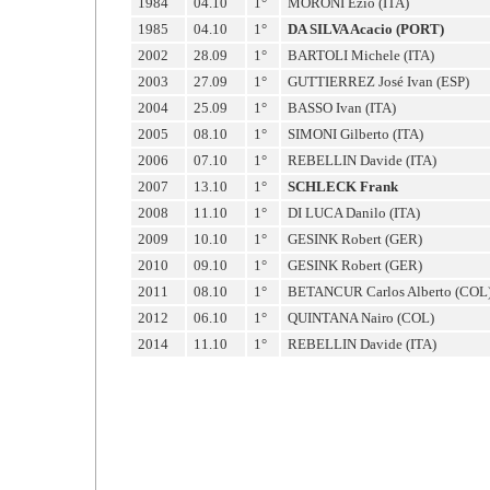
1984
04.10
1°
MORONI Ezio (ITA)
1985
04.10
1°
DA SILVA Acacio (PORT)
2002
28.09
1°
BARTOLI Michele (ITA)
2003
27.09
1°
GUTTIERREZ José Ivan (ESP)
2004
25.09
1°
BASSO Ivan (ITA)
2005
08.10
1°
SIMONI Gilberto (ITA)
2006
07.10
1°
REBELLIN Davide (ITA)
2007
13.10
1°
SCHLECK Frank
2008
11.10
1°
DI LUCA Danilo (ITA)
2009
10.10
1°
GESINK Robert (GER)
2010
09.10
1°
GESINK Robert (GER)
2011
08.10
1°
BETANCUR Carlos Alberto (COL
2012
06.10
1°
QUINTANA Nairo (COL)
2014
11.10
1°
REBELLIN Davide (ITA)