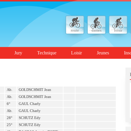
route
dames
loisir
Jury
Technique
Loisir
Jeunes
Ins
Ab.
GOLDSCHMIT Jean
Ab.
GOLDSCHMIT Jean
6°
GAUL Charly
Ab.
GAUL Charly
28°
SCHUTZ Edy
25°
SCHUTZ Edy