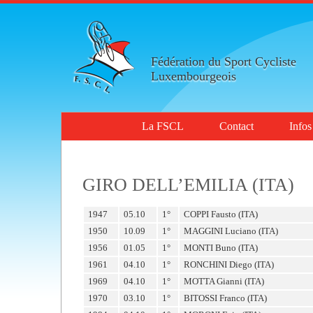
Fédération du Sport Cycliste
Luxembourgeois
La FSCL
Contact
Infos
GIRO DELL’EMILIA (ITA)
1947
05.10
1°
COPPI Fausto (ITA)
1950
10.09
1°
MAGGINI Luciano (ITA)
1956
01.05
1°
MONTI Buno (ITA)
1961
04.10
1°
RONCHINI Diego (ITA)
1969
04.10
1°
MOTTA Gianni (ITA)
1970
03.10
1°
BITOSSI Franco (ITA)