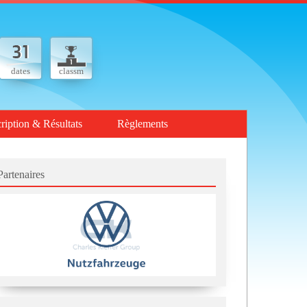
dates
classm
cription & Résultats
Règlements
Partenaires