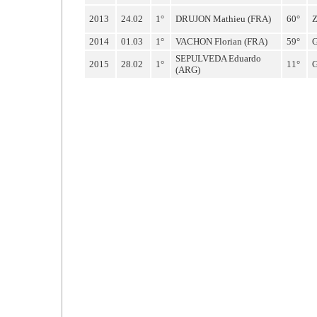
2013
24.02
1°
DRUJON Mathieu (FRA)
60°
2014
01.03
1°
VACHON Florian (FRA)
59°
SEPULVEDA Eduardo
2015
28.02
1°
11°
(ARG)