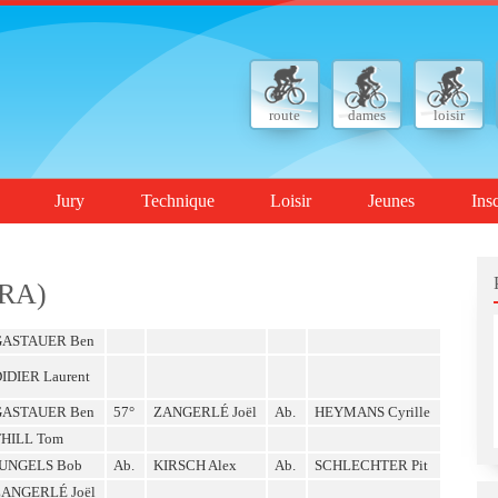
route
dames
loisir
Jury
Technique
Loisir
Jeunes
Ins
RA)
GASTAUER Ben
IDIER Laurent
GASTAUER Ben
57°
ZANGERLÉ Joël
Ab.
HEYMANS Cyrille
THILL Tom
JUNGELS Bob
Ab.
KIRSCH Alex
Ab.
SCHLECHTER Pit
ZANGERLÉ Joël