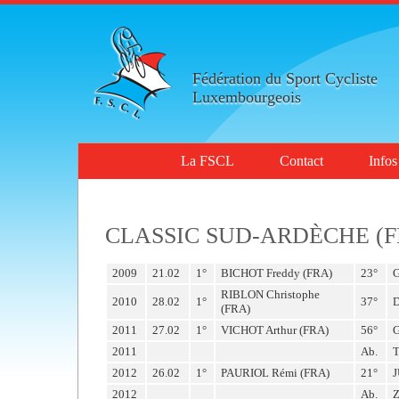
Fédération du Sport Cycliste
Luxembourgeois
La FSCL
Contact
Infos
CLASSIC SUD-ARDÈCHE (F
2009
21.02
1°
BICHOT Freddy (FRA)
23°
RIBLON Christophe
2010
28.02
1°
37°
D
(FRA)
2011
27.02
1°
VICHOT Arthur (FRA)
56°
2011
Ab.
2012
26.02
1°
PAURIOL Rémi (FRA)
21°
2012
Ab.