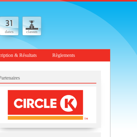
dates
classm
cription & Résultats
Règlements
Partenaires