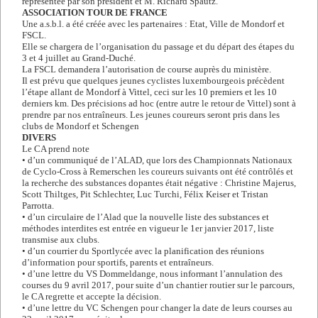
représentée par son président et M. Richard Spautz.
ASSOCIATION TOUR DE FRANCE
Une a.s.b.l. a été créée avec les partenaires : Etat, Ville de Mondorf et
FSCL.
Elle se chargera de l’organisation du passage et du départ des étapes du
3 et 4 juillet au Grand-Duché.
La FSCL demandera l’autorisation de course auprès du ministère.
Il est prévu que quelques jeunes cyclistes luxembourgeois précèdent
l’étape allant de Mondorf à Vittel, ceci sur les 10 premiers et les 10
derniers km. Des précisions ad hoc (entre autre le retour de Vittel) sont à
prendre par nos entraîneurs. Les jeunes coureurs seront pris dans les
clubs de Mondorf et Schengen
DIVERS
Le CA prend note
• d’un communiqué de l’ALAD, que lors des Championnats Nationaux
de Cyclo-Cross à Remerschen les coureurs suivants ont été contrôlés et
la recherche des substances dopantes était négative : Christine Majerus,
Scott Thiltges, Pit Schlechter, Luc Turchi, Félix Keiser et Tristan
Parrotta.
• d’un circulaire de l’Alad que la nouvelle liste des substances et
méthodes interdites est entrée en vigueur le 1er janvier 2017, liste
transmise aux clubs.
• d’un courrier du Sportlycée avec la planification des réunions
d’information pour sportifs, parents et entraîneurs.
• d’une lettre du VS Dommeldange, nous informant l’annulation des
courses du 9 avril 2017, pour suite d’un chantier routier sur le parcours,
le CA regrette et accepte la décision.
• d’une lettre du VC Schengen pour changer la date de leurs courses au