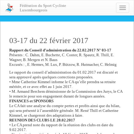
Fédération du Sport Cycliste
Toggle
Luxembourgeois
naviga
03-17 du 22 février 2017
Rapport du Conseil d’administration du 22.02.2017 N° 03-17
Présents : C. Dahm, E. Buchette, C. Conter, R. Spautz, R. Thill, E.
Wagner, B. Mergen et N. Baus
Excusés : , E. Hermes, M. Lux, P. Bützow, R. Hutmacher, C. Helmig
Le rapport du conseil d’administration du 01.02.2017 est discuté et
sera approuvé après quelques corrections proposées.
• Mme Catherine Kimmel informe le CA qu’elle prendra sa retraite
méritée, et ce avec effet au 1 juin 2017.
• M. Armand Berchem démissionne de la Commission des Jurys, le CA
le remercie pour son engagement durant de longues années.
FINANCES et SPONSORS
Le CA fait une analyse du compte pertes et profits ainsi que du bilan,
qui sera présenté à l’assemblée générale. M. René Thill et Catherine
Kimmel, se chargeront des adaptations à faire.
REUNION DES CLUBS LE 28.02.2017
• Le CA prend note du rapport de la réunion des clubs en date du
9.02.2017.