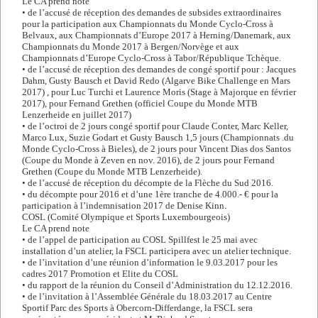
Le CA prend note
• de l’accusé de réception des demandes de subsides extraordinaires
pour la participation aux Championnats du Monde Cyclo-Cross à
Belvaux, aux Championnats d’Europe 2017 à Herning/Danemark, aux
Championnats du Monde 2017 à Bergen/Norvège et aux
Championnats d’Europe Cyclo-Cross à Tabor/République Tchèque.
• de l’accusé de réception des demandes de congé sportif pour : Jacques
Dahm, Gusty Bausch et David Redo (Algarve Bike Challenge en Mars
2017) , pour Luc Turchi et Laurence Moris (Stage à Majorque en février
2017), pour Fernand Grethen (officiel Coupe du Monde MTB
Lenzerheide en juillet 2017)
• de l’octroi de 2 jours congé sportif pour Claude Conter, Marc Keller,
Marco Lux, Suzie Godart et Gusty Bausch 1,5 jours (Championnats .du
Monde Cyclo-Cross à Bieles), de 2 jours pour Vincent Dias dos Santos
(Coupe du Monde à Zeven en nov. 2016), de 2 jours pour Fernand
Grethen (Coupe du Monde MTB Lenzerheide).
• de l’accusé de réception du décompte de la Flèche du Sud 2016.
• du décompte pour 2016 et d’une 1ère tranche de 4.000.- € pour la
participation à l’indemnisation 2017 de Denise Kinn.
COSL (Comité Olympique et Sports Luxembourgeois)
Le CA prend note
• de l’appel de participation au COSL Spillfest le 25 mai avec
installation d’un atelier, la FSCL participera avec un atelier technique.
• de l’invitation d’une réunion d’information le 9.03.2017 pour les
cadres 2017 Promotion et Elite du COSL
• du rapport de la réunion du Conseil d’Administration du 12.12.2016.
• de l’invitation à l’Assemblée Générale du 18.03.2017 au Centre
Sportif Parc des Sports à Obercorn-Differdange, la FSCL sera