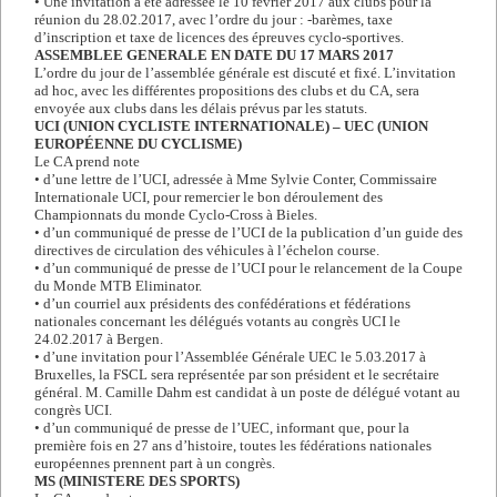
• Une invitation a été adressée le 10 février 2017 aux clubs pour la
réunion du 28.02.2017, avec l’ordre du jour : -barèmes, taxe
d’inscription et taxe de licences des épreuves cyclo-sportives.
ASSEMBLEE GENERALE EN DATE DU 17 MARS 2017
L’ordre du jour de l’assemblée générale est discuté et fixé. L’invitation
ad hoc, avec les différentes propositions des clubs et du CA, sera
envoyée aux clubs dans les délais prévus par les statuts.
UCI (UNION CYCLISTE INTERNATIONALE) – UEC (UNION
EUROPÉENNE DU CYCLISME)
Le CA prend note
• d’une lettre de l’UCI, adressée à Mme Sylvie Conter, Commissaire
Internationale UCI, pour remercier le bon déroulement des
Championnats du monde Cyclo-Cross à Bieles.
• d’un communiqué de presse de l’UCI de la publication d’un guide des
directives de circulation des véhicules à l’échelon course.
• d’un communiqué de presse de l’UCI pour le relancement de la Coupe
du Monde MTB Eliminator.
• d’un courriel aux présidents des confédérations et fédérations
nationales concernant les délégués votants au congrès UCI le
24.02.2017 à Bergen.
• d’une invitation pour l’Assemblée Générale UEC le 5.03.2017 à
Bruxelles, la FSCL sera représentée par son président et le secrétaire
général. M. Camille Dahm est candidat à un poste de délégué votant au
congrès UCI.
• d’un communiqué de presse de l’UEC, informant que, pour la
première fois en 27 ans d’histoire, toutes les fédérations nationales
européennes prennent part à un congrès.
MS (MINISTERE DES SPORTS)