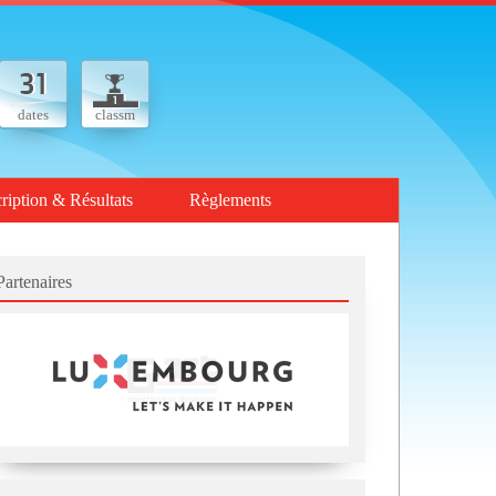
dates
classm
cription & Résultats
Règlements
Partenaires