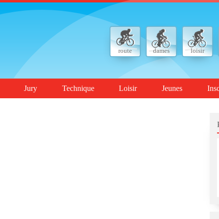
route
dames
loisir
Jury
Technique
Loisir
Jeunes
Ins