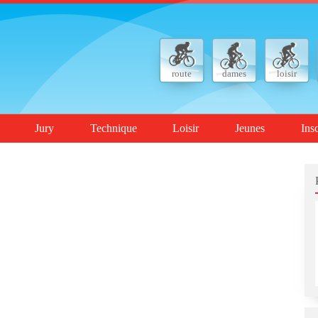
route
dames
loisir
Jury
Technique
Loisir
Jeunes
Ins