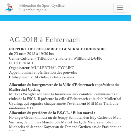
Fédération du Sport Cycliste
Toggle
Luxembourgeois
naviga
AG 2018 à Echternach
RAPPORT DE L’ASSEMBLEE GENERALE ORDINAIRE
du 23 mars 2018 à 19:30 hrs
Centre Culturel « Trifolion » 2, Porte St. Willibrord L-6486
ECHTERNACH
Organisateur: MULLERTHAL CYCLING
Appel nominal et vérification des pouvoirs
Clubs présents: 34 clubs, 2 clubs excusés
Allocution du bourgmestre de la Ville d’Echternach et président du
Mullerthal Cycling
M. Yves Wengler souhaite la bienvenue aux comités ; commissions et
clubs de la FSCL. Il présente la ville d’Echternach et le club Mullerthal
Cycling, qui organise chaque année l’évènement Mill Man Trail, une
randonnée VTT.
Allocution du president de la F.S.C.L. / Bilan moral :
No enger Gedenkminutt un de Jempy Schmitz, den Edy Carier, de Mett
Sachsen, de Frunnes Maroldt, de Marcel Tock, de Marc Zeien, de Jim
Michaelis de Jeannot Kayser an de Fernand Grethen ass de Präsident op