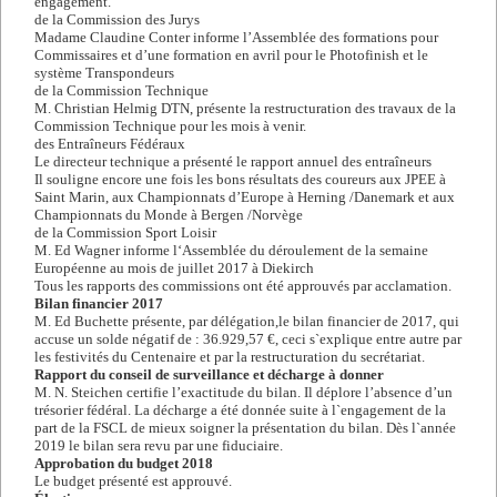
engagement.
de la Commission des Jurys
Madame Claudine Conter informe l’Assemblée des formations pour
Commissaires et d’une formation en avril pour le Photofinish et le
système Transpondeurs
de la Commission Technique
M. Christian Helmig DTN, présente la restructuration des travaux de la
Commission Technique pour les mois à venir.
des Entraîneurs Fédéraux
Le directeur technique a présenté le rapport annuel des entraîneurs
Il souligne encore une fois les bons résultats des coureurs aux JPEE à
Saint Marin, aux Championnats d’Europe à Herning /Danemark et aux
Championnats du Monde à Bergen /Norvège
de la Commission Sport Loisir
M. Ed Wagner informe l‘Assemblée du déroulement de la semaine
Européenne au mois de juillet 2017 à Diekirch
Tous les rapports des commissions ont été approuvés par acclamation.
Bilan financier 2017
M. Ed Buchette présente, par délégation,le bilan financier de 2017, qui
accuse un solde négatif de : 36.929,57 €, ceci s`explique entre autre par
les festivités du Centenaire et par la restructuration du secrétariat.
Rapport du conseil de surveillance et décharge à donner
M. N. Steichen certifie l’exactitude du bilan. Il déplore l’absence d’un
trésorier fédéral. La décharge a été donnée suite à l`engagement de la
part de la FSCL de mieux soigner la présentation du bilan. Dès l`année
2019 le bilan sera revu par une fiduciaire.
Approbation du budget 2018
Le budget présenté est approuvé.