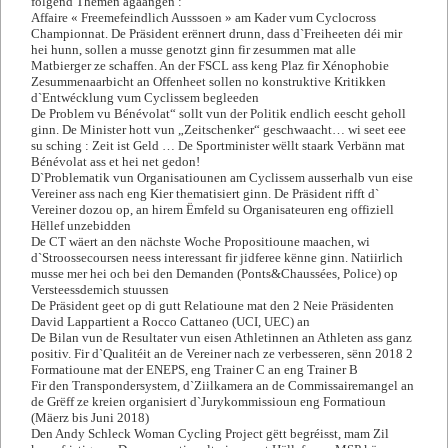
folgend Themen agaangen :
Affaire « Freemefeindlich Ausssoen » am Kader vum Cyclocross
Championnat. De Präsident erënnert drunn, dass d`Freiheeten déi mir
hei hunn, sollen a musse genotzt ginn fir zesummen mat alle
Matbierger ze schaffen. An der FSCL ass keng Plaz fir Xénophobie
Zesummenaarbicht an Offenheet sollen no konstruktive Kritikken
d`Entwécklung vum Cyclissem begleeden
De Problem vu Bénévolat“ sollt vun der Politik endlich eescht geholl
ginn. De Minister hott vun „Zeitschenker“ geschwaacht… wi seet eee
su sching : Zeit ist Geld … De Sportminister wëllt staark Verbänn mat
Bénévolat ass et hei net gedon!
D`Problematik vun Organisatiounen am Cyclissem ausserhalb vun eise
Vereiner ass nach eng Kier thematisiert ginn. De Präsident rifft d`
Vereiner dozou op, an hirem Ëmfeld su Organisateuren eng offiziell
Hëllef unzebidden
De CT wäert an den nächste Woche Propositioune maachen, wi
d`Stroossecoursen neess interessant fir jidferee kënne ginn. Natiirlich
musse mer hei och bei den Demanden (Ponts&Chaussées, Police) op
Versteessdemich stuussen
De Präsident geet op di gutt Relatioune mat den 2 Neie Präsidenten
David Lappartient a Rocco Cattaneo (UCI, UEC) an
De Bilan vun de Resultater vun eisen Athletinnen an Athleten ass ganz
positiv. Fir d`Qualitéit an de Vereiner nach ze verbesseren, sënn 2018 2
Formatioune mat der ENEPS, eng Trainer C an eng Trainer B
Fir den Transpondersystem, d`Ziilkamera an de Commissairemangel an
de Grëff ze kreien organisiert d`Jurykommissioun eng Formatioun
(Mäerz bis Juni 2018)
Den Andy Schleck Woman Cycling Project gëtt begréisst, mam Zil