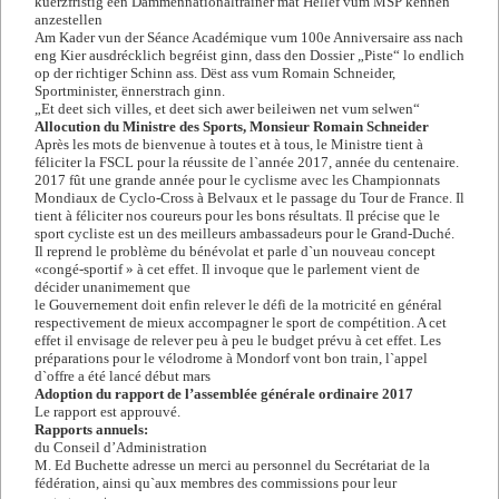
kuerzfristig een Dammennationaltrainer mat Hëllef vum MSP kënnen
anzestellen
Am Kader vun der Séance Académique vum 100e Anniversaire ass nach
eng Kier ausdrécklich begréist ginn, dass den Dossier „Piste“ lo endlich
op der richtiger Schinn ass. Dëst ass vum Romain Schneider,
Sportminister, ënnerstrach ginn.
„Et deet sich villes, et deet sich awer beileiwen net vum selwen“
Allocution du Ministre des Sports, Monsieur Romain Schneider
Après les mots de bienvenue à toutes et à tous, le Ministre tient à
féliciter la FSCL pour la réussite de l`année 2017, année du centenaire.
2017 fût une grande année pour le cyclisme avec les Championnats
Mondiaux de Cyclo-Cross à Belvaux et le passage du Tour de France. Il
tient à féliciter nos coureurs pour les bons résultats. Il précise que le
sport cycliste est un des meilleurs ambassadeurs pour le Grand-Duché.
Il reprend le problème du bénévolat et parle d`un nouveau concept
«congé-sportif » à cet effet. Il invoque que le parlement vient de
décider unanimement que
le Gouvernement doit enfin relever le défi de la motricité en général
respectivement de mieux accompagner le sport de compétition. A cet
effet il envisage de relever peu à peu le budget prévu à cet effet. Les
préparations pour le vélodrome à Mondorf vont bon train, l`appel
d`offre a été lancé début mars
Adoption du rapport de l’assemblée générale ordinaire 2017
Le rapport est approuvé.
Rapports annuels:
du Conseil d’Administration
M. Ed Buchette adresse un merci au personnel du Secrétariat de la
fédération, ainsi qu`aux membres des commissions pour leur