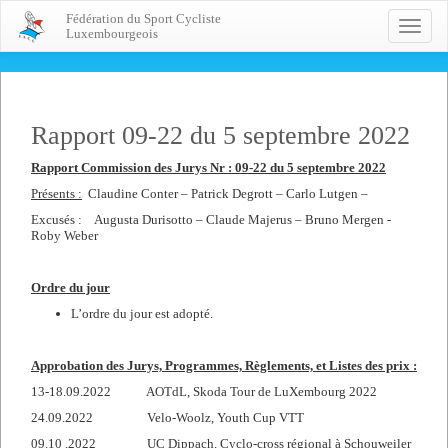
Fédération du Sport Cycliste
Toggle
Luxembourgeois
naviga
Rapport 09-22 du 5 septembre 2022
Rapport Commission des Jurys Nr : 09-22 du 5 septembre 2022
Présents :
Claudine Conter – Patrick Degrott – Carlo Lutgen –
Excusés : Augusta Durisotto – Claude Majerus – Bruno Mergen -
Roby Weber
Ordre du jour
L’ordre du jour est adopté.
Approbation des Jurys, Programmes, Règlements, et Listes des prix :
13-18.09.2022 AOTdL, Skoda Tour de LuXembourg 2022
24.09.2022 Velo-Woolz, Youth Cup VTT
09.10 .2022 UC Dippach, Cyclo-cross régional à Schouweiler