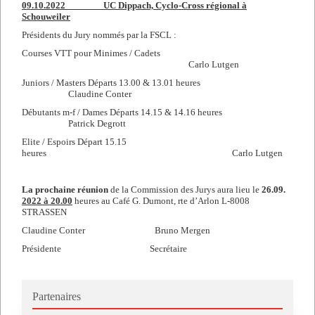
09.10.2022 UC Dippach, Cyclo-Cross régional à
Schouweiler
Présidents du Jury nommés par la FSCL :
Courses VTT pour Minimes / Cadets
Carlo Lutgen
Juniors / Masters Départs 13.00 & 13.01 heures
Claudine Conter
Débutants m-f / Dames Départs 14.15 & 14.16 heures
Patrick Degrott
Elite / Espoirs Départ 15.15
heures Carlo Lutgen
La prochaine réunion
de la Commission des Jurys aura lieu le
26.09.
2022 à 20.00
heures au Café G. Dumont, rte d’Arlon L-8008
STRASSEN
Claudine Conter Bruno Mergen
Présidente Secrétaire
Partenaires