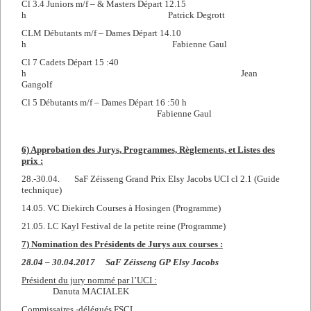
Cl 3.4 Juniors m/f – & Masters Départ 12.15
h Patrick Degrott
CLM Débutants m/f – Dames Départ 14.10
h Fabienne Gaul
Cl 7 Cadets Départ 15 :40
h Jean
Gangolf
Cl 5 Débutants m/f – Dames Départ 16 :50 h
Fabienne Gaul
6) Approbation des Jurys, Programmes, Règlements, et Listes des
prix :
28.-30.04. SaF Zéisseng Grand Prix Elsy Jacobs UCI cl 2.1 (Guide
technique)
14.05. VC Diekirch Courses à Hosingen (Programme)
21.05. LC Kayl Festival de la petite reine (Programme)
7)
Nomination des Présidents de Jurys aux courses :
28.04 – 30.04.2017 SaF Zéisseng GP Elsy Jacobs
Président du jury nommé par l’UCI :
Danuta MACIALEK
Commissaires -délégués FSCL