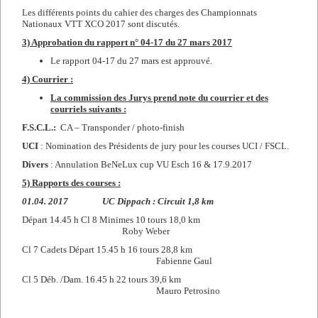
Les différents points du cahier des charges des Championnats
Nationaux VTT XCO 2017 sont discutés.
3) Approbation du rapport n°
04-17 du 27 mars 2017
Le rapport 04-17 du 27 mars est approuvé.
4) Courrier :
La commission des Jurys prend note du courrier et des
courriels suivants :
F.S.C.L.:
CA – Transponder / photo-finish
UCI
: Nomination des Présidents de jury pour les courses UCI / FSCL.
Divers
: Annulation BeNeLux cup VU Esch 16 & 17.9.2017
5) Rapports des courses :
01.04. 2017 UC Dippach : Circuit 1,8 km
Départ 14.45 h Cl 8 Minimes 10 tours 18,0 km
Roby Weber
Cl 7 Cadets Départ 15.45 h 16 tours 28,8 km
Fabienne Gaul
Cl 5 Déb. /Dam. 16.45 h 22 tours 39,6 km
Mauro Petrosino