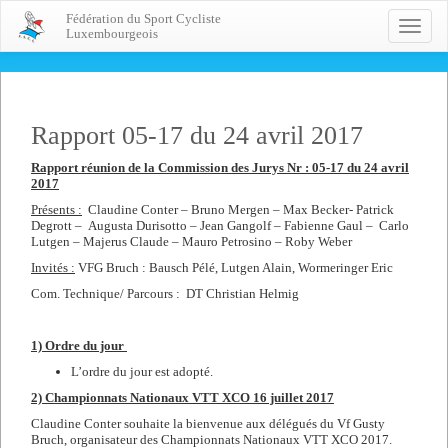
Fédération du Sport Cycliste
Toggle
Luxembourgeois
naviga
Rapport 05-17 du 24 avril 2017
Rapport réunion de la Commission des Jurys Nr : 05-17 du 24 avril
2017
Présents :
Claudine Conter – Bruno Mergen – Max Becker- Patrick
Degrott – Augusta Durisotto – Jean Gangolf – Fabienne Gaul – Carlo
Lutgen – Majerus Claude – Mauro Petrosino – Roby Weber
Invités :
VFG Bruch : Bausch Pélé, Lutgen Alain, Wormeringer Eric
Com. Technique/ Parcours : DT Christian Helmig
1) Ordre du jour
L’ordre du jour est adopté.
2) Championnats Nationaux VTT XCO 16 juillet 2017
Claudine Conter souhaite la bienvenue aux délégués du Vf Gusty
Bruch, organisateur des Championnats Nationaux VTT XCO 2017.