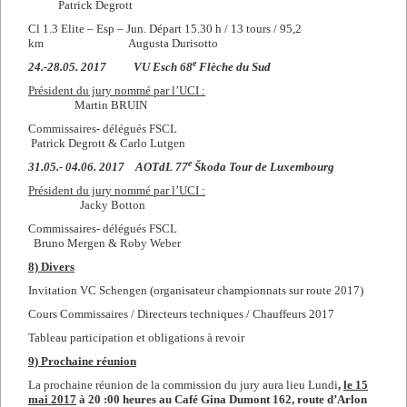
Patrick Degrott
Cl 1.3 Elite – Esp – Jun. Départ 15.30 h / 13 tours / 95,2
km Augusta Durisotto
e
24.-28.05. 2017 VU Esch 68
Flèche du Sud
Président du jury nommé par l’UCI :
Martin BRUIN
Commissaires- délégués FSCL
Patrick Degrott & Carlo Lutgen
e
31.05.- 04.06. 2017 AOTdL 77
Škoda Tour de Luxembourg
Président du jury nommé par l’UCI :
Jacky Botton
Commissaires- délégués FSCL
Bruno Mergen & Roby Weber
8) Divers
Invitation VC Schengen (organisateur championnats sur route 2017)
Cours Commissaires / Directeurs techniques / Chauffeurs 2017
Tableau participation et obligations à revoir
9) Prochaine réunion
La prochaine réunion de la commission du jury aura lieu Lundi
,
le 15
mai 2017
à 20 :00 heures
au Café Gina Dumont 162, route d’Arlon