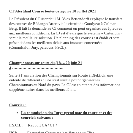
CT Atertdaul Course toutes catégorie 10 juillet 2021
Le Président du CT Atertdaul M. Yves Bettendorff explique le transfert
des courses de Rédange/Attert via le circuit de Goodyear à Colmar-
Berg. Il fait la demande au CJ comment on peut organiser ces épreuves
aux meilleurs conditions. La CJ est d’avis que le système « Critérium »
serait la meilleure solution. Un planning des courses est établi et sera
présenté dans les meilleurs délais aux instance concernées.
(Commission Jury, parcours, FSCL).
Championnats sur route du (18. – 20 juin 21
à
………………………………….
Suite à l’annulation des Championnats sur Route à Diekirch, une
entente de différents clubs s’est réunie pour organiser les
Championnats au Nord du pays. La CJ est en attente des informations
supplémentaires dans les meilleurs délais.
Courrier :
La commission des Jurys prend note du courrier et des
courriels suivants :
F.S.C.L.:
Rapport CA / CT /
UCI:
Formation Commissaires Nationaux Elite.