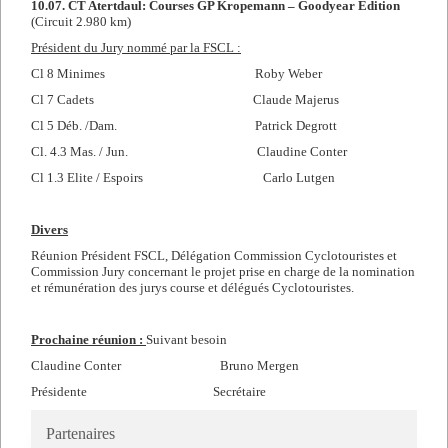
10.07. CT Atertdaul: Courses GP Kropemann – Goodyear Edition
(Circuit 2.980 km)
Président du Jury nommé par la FSCL :
Cl 8 Minimes Roby Weber
Cl 7 Cadets Claude Majerus
Cl 5 Déb. /Dam. Patrick Degrott
Cl. 4.3 Mas. / Jun. Claudine Conter
Cl 1.3 Elite / Espoirs Carlo Lutgen
Divers
Réunion Président FSCL, Délégation Commission Cyclotouristes et
Commission Jury concernant le projet prise en charge de la nomination
et rémunération des jurys course et délégués Cyclotouristes.
Prochaine réunion :
Suivant besoin
Claudine Conter Bruno Mergen
Présidente Secrétaire
Partenaires