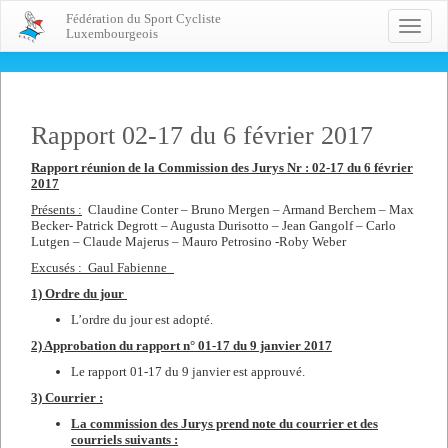
Fédération du Sport Cycliste
Toggle
Luxembourgeois
naviga
Rapport 02-17 du 6 février 2017
Rapport réunion de la Commission des Jurys Nr : 02-17 du 6 février
2017
Présents :
Claudine Conter – Bruno Mergen – Armand Berchem – Max
Becker- Patrick Degrott – Augusta Durisotto – Jean Gangolf – Carlo
Lutgen – Claude Majerus – Mauro Petrosino -Roby Weber
Excusés : Gaul Fabienne_
1) Ordre du jour
L’ordre du jour est adopté.
2) Approbation du rapport n°
01-17 du 9 janvier 2017
Le rapport 01-17 du 9 janvier est approuvé.
3) Courrier :
La commission des Jurys prend note du courrier et des
courriels suivants :