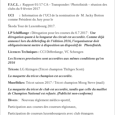
F.S.C.L. :
Rapport 01/17 CA – Transponder / Photofinish – réunion des
clubs du 9 février 2017
UCI :
Information de l’UCI de la nomination de M. Jacky Botton
comme Président du Jury pour le
Škoda Tour de Luxembourg 2017.
LP Schifflange :
Dérogation pour les courses du 6.7.2017 :
Une
dérogation quant à la longueur du circuit est accordée. Comme déjà
annoncé lors du débriefing de l’édition 2016, l’organisateur doit
obligatoirement mettre à disposition un dispositif de Photofinish.
Licences Techniques :
CCI Differdange, VC Schengen
Les licences provisoires sont accordées aux mêmes conditions qu’en
2016
Tricots:
LG Alzingen (Tricot champion Thiltges Scott)
La maquette du tricot champion est accordée.
Muselbikes:
Tricot saison 2017 / Tricot champion Moog Steve (mail)
La maquette du tricot de club est accordée, tandis que celle du maillot
de Champion National est refusée. (Publicité non-conforme)
Divers
: Nouveau règlement médico-sportif,
Participation aux courses des coureurs régionaux,
Participation de coureurs luxembourgeois avec club étrangers