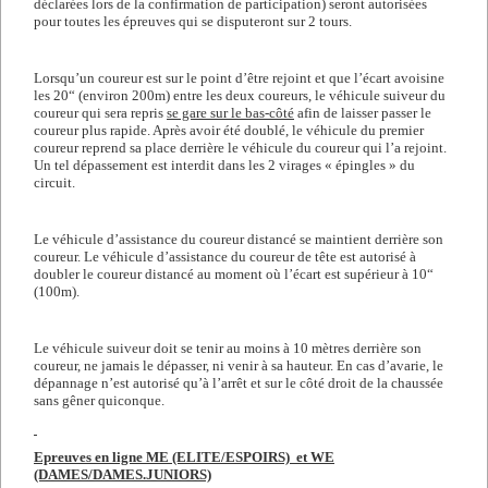
déclarées lors de la confirmation de participation) seront autorisées
pour toutes les épreuves qui se disputeront sur 2 tours.
Lorsqu’un coureur est sur le point d’être rejoint et que l’écart avoisine
les 20“ (environ 200m) entre les deux coureurs, le véhicule suiveur du
coureur qui sera repris
se gare sur le bas-côté
afin de laisser passer le
coureur plus rapide. Après avoir été doublé, le véhicule du premier
coureur reprend sa place derrière le véhicule du coureur qui l’a rejoint.
Un tel dépassement est interdit dans les 2 virages « épingles » du
circuit.
Le véhicule d’assistance du coureur distancé se maintient derrière son
coureur. Le véhicule d’assistance du coureur de tête est autorisé à
doubler le coureur distancé au moment où l’écart est supérieur à 10“
(100m).
Le véhicule suiveur doit se tenir au moins à 10 mètres derrière son
coureur, ne jamais le dépasser, ni venir à sa hauteur. En cas d’avarie, le
dépannage n’est autorisé qu’à l’arrêt et sur le côté droit de la chaussée
sans gêner quiconque.
Epreuves en ligne ME (ELITE/ESPOIRS) et WE
(DAMES/DAMES.JUNIORS)