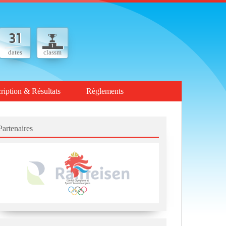
dates
classm
cription & Résultats
Règlements
Partenaires