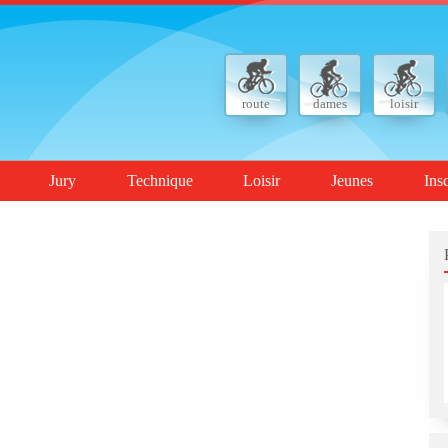
route
dames
loisir
Jury
Technique
Loisir
Jeunes
Ins