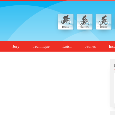
route
dames
loisir
Jury
Technique
Loisir
Jeunes
Ins