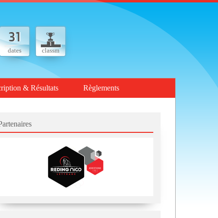
dates
classm
cription & Résultats
Règlements
Partenaires