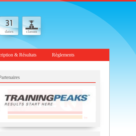
dates
classm
cription & Résultats
Règlements
Partenaires