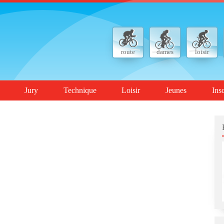
route
dames
loisir
Jury
Technique
Loisir
Jeunes
Ins