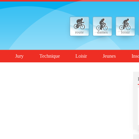
route
dames
loisir
Jury
Technique
Loisir
Jeunes
Ins