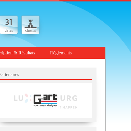
dates
classm
cription & Résultats
Règlements
Partenaires