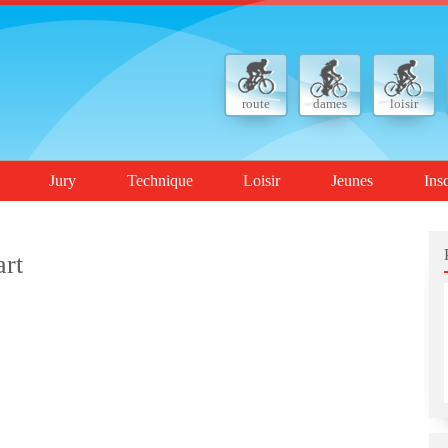
route
dames
loisir
Jury
Technique
Loisir
Jeunes
Ins
rt