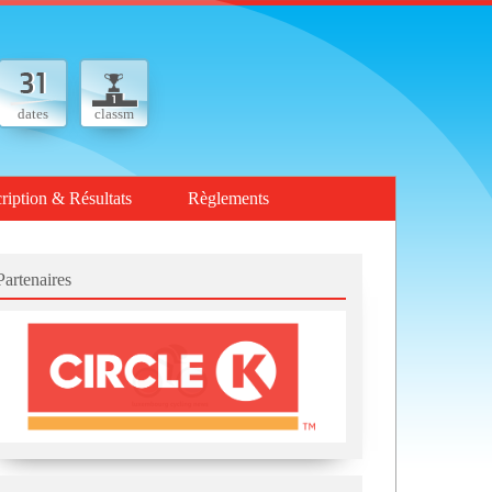
dates
classm
cription & Résultats
Règlements
Partenaires