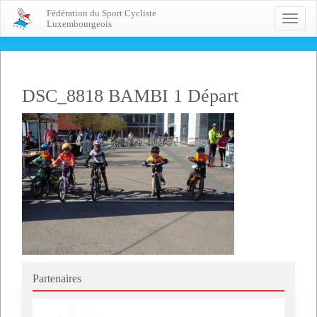
Fédération du Sport Cycliste
Toggle
Luxembourgeois
naviga
DSC_8818 BAMBI 1 Départ
Partenaires