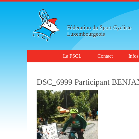
Fédération du Sport Cycliste
Luxembourgeois
La FSCL
Contact
Infos
DSC_6999 Participant BENJ