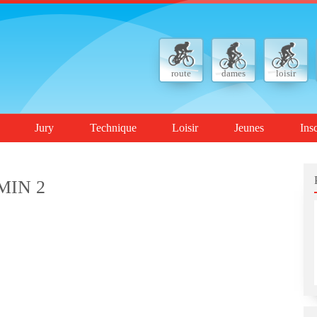
route
dames
loisir
Jury
Technique
Loisir
Jeunes
Ins
AMIN 2