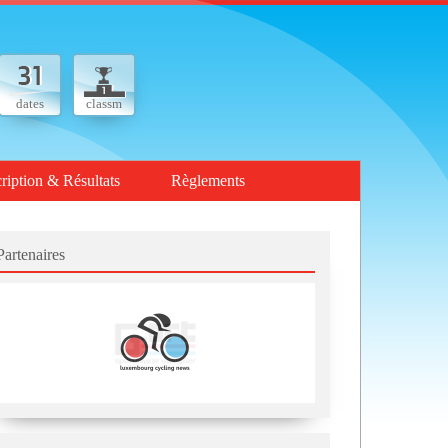
dates
classm
cription & Résultats
Règlements
Partenaires