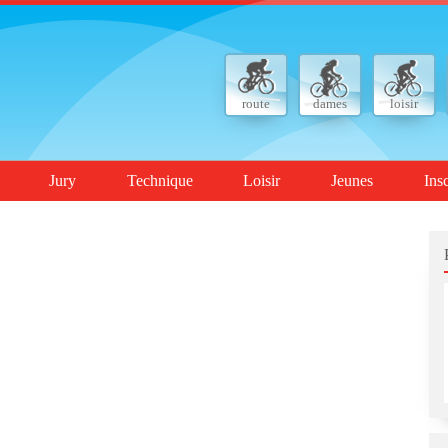
route
dames
loisir
Jury
Technique
Loisir
Jeunes
Ins