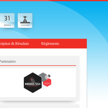
dates
classm
cription & Résultats
Règlements
Partenaires