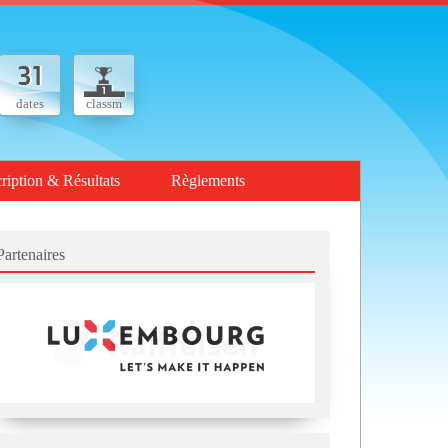
dates
classm
cription & Résultats
Règlements
Partenaires