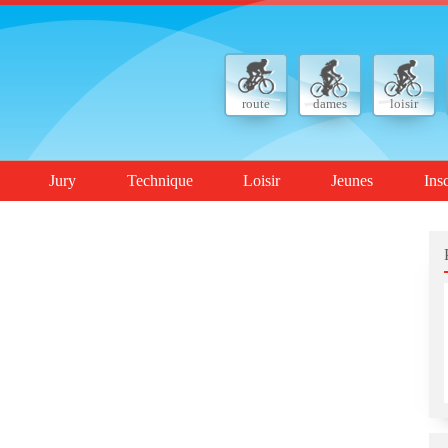
route
dames
loisir
Jury
Technique
Loisir
Jeunes
Ins