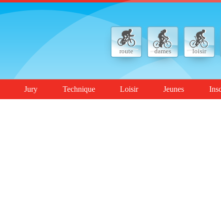
route
dames
loisir
Jury
Technique
Loisir
Jeunes
Ins