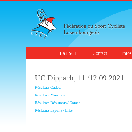
Fédération du Sport Cycliste
Luxembourgeois
La FSCL
Contact
Infos
UC Dippach, 11./12.09.2021
Résultats Cadets
Résultats Minimes
Résultats Débutants / Dames
Réslutats Espoirs / Elite