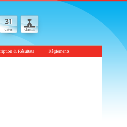
dates
classm
cription & Résultats
Règlements