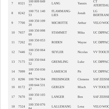
100 809 849
CT
7
8321
LANG
Yannis
77
ATERTDA
100 751 140
FLAMMANG-
LG
8
8242
Jonah
53
LIES
BERTRAN
100 350 109
9
7700
MICHOTTE
Arthur
VELO WO
20
100 350 098
10
7657
STAMMET
Mika
UC DIPPA
09
100 350 053
11
7262
RODEN
Wayne
UC DIPPA
61
100 350 064
12
7446
SEYLER
Nicolas
VV TOOLT
72
100 350 044
13
7175
GREMLING
Luke
UC DIPPA
52
100 350 036
14
7099
LAMESCH
Pit
UC DIPPA
44
15
8296
100 794 594
FREISINGER
Clemens
SAF ZEISS
100 644 531
16
8172
GERGEN
Misch
VV TOOLT
47
100 350 105
17
7670
LANGER
Ben
SAF ZEISS
16
100 350 076
18
7524
LALLEMANG
Lena
VELO WO
84