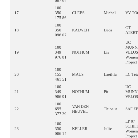
667 64
100
17
350
CLEES
Michel
VV TO
175 86
100
CT
18
350
KALWEIT
Luca
ATER
096 07
UC
100
MUNN
19
349
NOTHUM
Lis
VELO
976 81
Women 
Project
100
20
155
MAUS
Laetitia
LC Tét
461 51
100
UC
21
349
NOTHUM
Pit
MUNN
986 91
VELO
100
VAN DEN
22
655
Thibaut
SAF Z
HEUVEL
377 29
LP 07
100
SCHIF
23
350
KELLER
Julie
Women 
006 14
Project