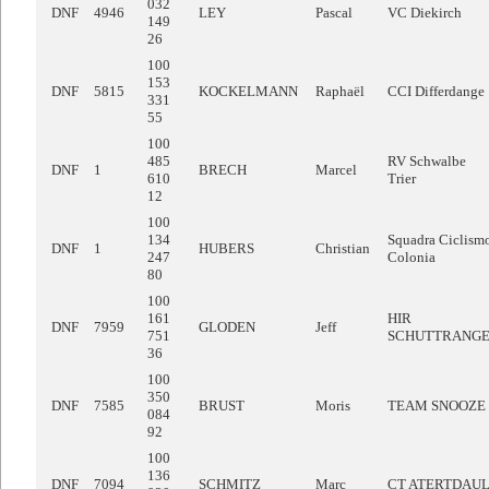
032
DNF
4946
LEY
Pascal
VC Diekirch
149
26
100
153
DNF
5815
KOCKELMANN
Raphaël
CCI Differdange
331
55
100
485
RV Schwalbe
DNF
1
BRECH
Marcel
610
Trier
12
100
134
Squadra Ciclism
DNF
1
HUBERS
Christian
247
Colonia
80
100
161
HIR
DNF
7959
GLODEN
Jeff
751
SCHUTTRANG
36
100
350
DNF
7585
BRUST
Moris
TEAM SNOOZE
084
92
100
136
DNF
7094
SCHMITZ
Marc
CT ATERTDAU