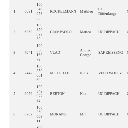
100
349
CCI
1
6091
KOCKELMANN
Mathieu
978
Differdange
83
100
350
2
6860
GIAMPAOLO
Matteo
UC DIPPACH
022
30
100
350
Andri-
3
7941
VLAD
SAF ZEISSENG
168
George
79
100
350
4
7442
MICHOTTE
Niels
VELO WOOLZ
061
69
100
349
5
6076
BERTON
Noa
UC DIPPACH
977
82
100
350
6
6709
MORANG
Mil
UC DIPPACH
003
11
100