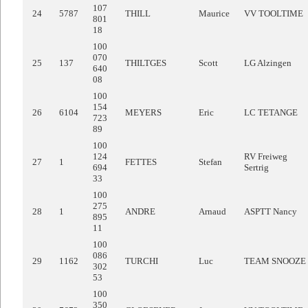
107
24
5787
THILL
Maurice
VV TOOLTIME
801
18
100
070
25
137
THILTGES
Scott
LG Alzingen
640
08
100
154
26
6104
MEYERS
Eric
LC TETANGE
723
89
100
124
RV Freiweg
27
1
FETTES
Stefan
694
Sertrig
33
100
275
28
1
ANDRE
Arnaud
ASPTT Nancy
895
11
100
086
29
1162
TURCHI
Luc
TEAM SNOOZE
302
53
100
350