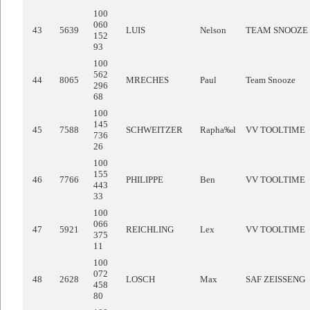
100
060
43
5639
LUIS
Nelson
TEAM SNOOZE
152
93
100
562
44
8065
MRECHES
Paul
Team Snooze
296
68
100
145
45
7588
SCHWEITZER
Rapha‰l
VV TOOLTIME
736
26
100
155
46
7766
PHILIPPE
Ben
VV TOOLTIME
443
33
100
066
47
5921
REICHLING
Lex
VV TOOLTIME
375
11
100
072
48
2628
LOSCH
Max
SAF ZEISSENG
458
80