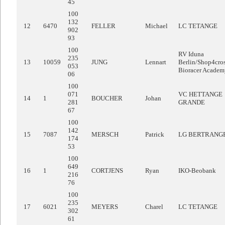
45
100
132
12
6470
FELLER
Michael
LC TETANGE
902
93
100
RV Iduna
235
13
10059
JUNG
Lennart
Berlin/Shop4cro
053
Bioracer Academ
06
100
071
VC HETTANGE
14
1
BOUCHER
Johan
281
GRANDE
67
100
142
15
7087
MERSCH
Patrick
LG BERTRANG
174
53
100
649
16
1
CORTJENS
Ryan
IKO-Beobank
216
76
100
235
17
6021
MEYERS
Charel
LC TETANGE
302
61