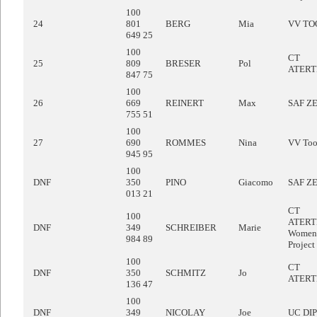
100
24
801
BERG
Mia
VV TO
649 25
100
CT
25
809
BRESER
Pol
ATER
847 75
100
26
669
REINERT
Max
SAF Z
755 51
100
27
690
ROMMES
Nina
VV Too
945 95
100
DNF
350
PINO
Giacomo
SAF Z
013 21
CT
100
ATER
DNF
349
SCHREIBER
Marie
Women 
984 89
Project
100
CT
DNF
350
SCHMITZ
Jo
ATER
136 47
100
DNF
349
NICOLAY
Joe
UC DI