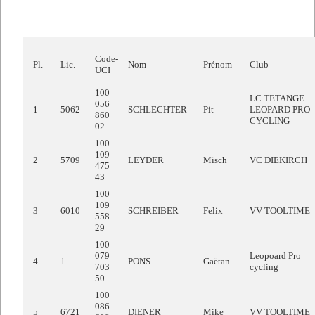
Code-
Pl.
Lic.
Nom
Prénom
Club
UCI
100
LC TETANGE
056
1
5062
SCHLECHTER
Pit
LEOPARD PRO
860
CYCLING
02
100
109
2
5709
LEYDER
Misch
VC DIEKIRCH
475
43
100
109
3
6010
SCHREIBER
Felix
VV TOOLTIME
558
29
100
079
Leopoard Pro
4
1
PONS
Gaëtan
703
cycling
50
100
086
5
6721
DIENER
Mike
VV TOOLTIME