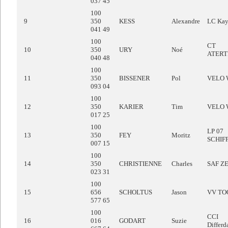
037 45
100
9
350
KESS
Alexandre
LC Kay
041 49
100
CT
10
350
URY
Noé
ATER
040 48
100
11
350
BISSENER
Pol
VELO
093 04
100
12
350
KARIER
Tim
VELO
017 25
100
LP 07
13
350
FEY
Moritz
SCHIF
007 15
100
14
350
CHRISTIENNE
Charles
SAF Z
023 31
100
15
656
SCHOLTUS
Jason
VV TO
577 65
100
CCI
16
016
GODART
Suzie
Differd