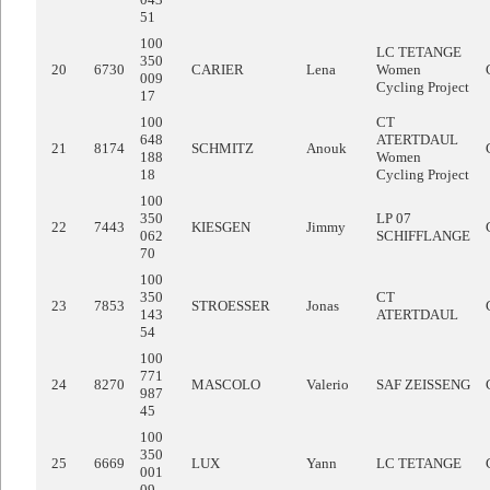
51
100
LC TETANGE
350
20
6730
CARIER
Lena
Women
009
Cycling Project
17
100
CT
648
ATERTDAUL
21
8174
SCHMITZ
Anouk
188
Women
18
Cycling Project
100
350
LP 07
22
7443
KIESGEN
Jimmy
062
SCHIFFLANGE
70
100
350
CT
23
7853
STROESSER
Jonas
143
ATERTDAUL
54
100
771
24
8270
MASCOLO
Valerio
SAF ZEISSENG
987
45
100
350
25
6669
LUX
Yann
LC TETANGE
001
09