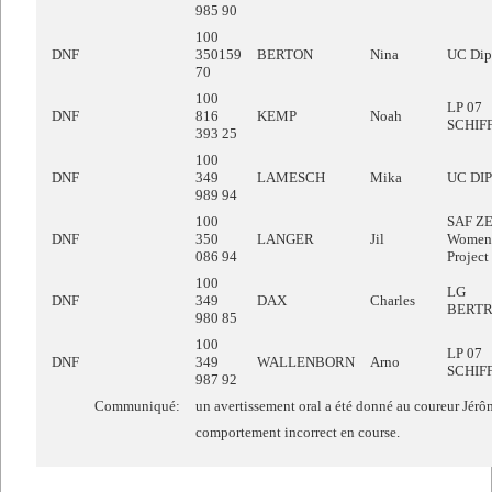
985 90
100
DNF
350159
BERTON
Nina
UC Dip
70
100
LP 07
DNF
816
KEMP
Noah
SCHIF
393 25
100
DNF
349
LAMESCH
Mika
UC DI
989 94
100
SAF Z
DNF
350
LANGER
Jil
Women 
086 94
Project
100
LG
DNF
349
DAX
Charles
BERT
980 85
100
LP 07
DNF
349
WALLENBORN
Arno
SCHIF
987 92
Communiqué:
un avertissement oral a été donné au coureur Jér
comportement incorrect en course.