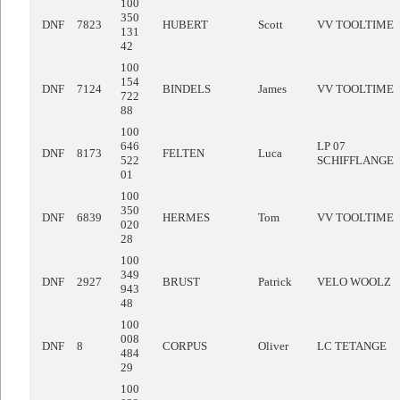
100
350
DNF
7823
HUBERT
Scott
VV TOOLTIME
131
42
100
154
DNF
7124
BINDELS
James
VV TOOLTIME
722
88
100
646
LP 07
DNF
8173
FELTEN
Luca
522
SCHIFFLANGE
01
100
350
DNF
6839
HERMES
Tom
VV TOOLTIME
020
28
100
349
DNF
2927
BRUST
Patrick
VELO WOOLZ
943
48
100
008
DNF
8
CORPUS
Oliver
LC TETANGE
484
29
100