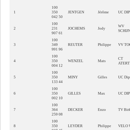
100
1
350
JENTGEN
Jérôme
UC DI
042 50
100
WV
2
231
JOCHEMS
Jody
SCHIJ
907 61
100
3
349
REUTER
Philippe
VV TO
991 96
100
CT
4
350
WENZEL
Mats
ATER
004 12
100
5
350
MINY
Gilles
UC Dip
133 44
100
6
350
GILLES
Max
UC DI
002 10
100
7
364
DECKER
Enzo
TV Bir
259 08
100
8
350
LEYDER
Philippe
VELO