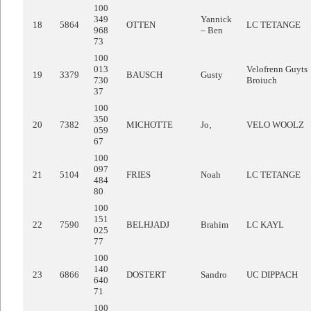
100
349
Yannick
18
5864
OTTEN
LC TETANGE
968
– Ben
73
100
013
Velofrenn Guyts
19
3379
BAUSCH
Gusty
730
Broiuch
37
100
350
20
7382
MICHOTTE
Jo‚
VELO WOOLZ
059
67
100
097
21
5104
FRIES
Noah
LC TETANGE
484
80
100
151
22
7590
BELHJADJ
Brahim
LC KAYL
025
77
100
140
23
6866
DOSTERT
Sandro
UC DIPPACH
640
71
100