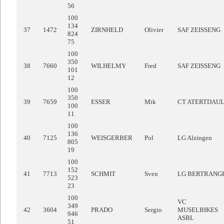
56
100
134
37
1472
ZIRNHELD
Olivier
SAF ZEISSENG
824
75
100
350
38
7660
WILHELMY
Fred
SAF ZEISSENG
101
12
100
350
39
7659
ESSER
Mik
CT ATERTDAU
100
11
100
136
40
7125
WEISGERBER
Pol
LG Alzingen
805
19
100
152
41
7713
SCHMIT
Sven
LG BERTRANG
523
23
100
VC
349
42
3604
PRADO
Sergio
MUSELBIKES
946
ASBL
51