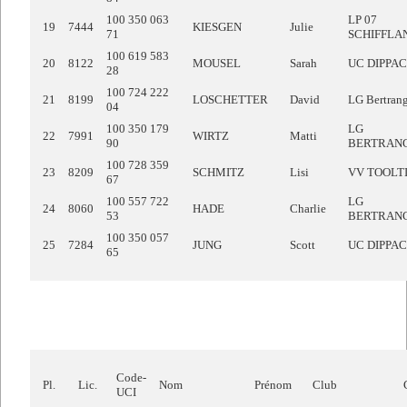
100 350 063
LP 07
19
7444
KIESGEN
Julie
71
SCHIFFLA
100 619 583
20
8122
MOUSEL
Sarah
UC DIPPA
28
100 724 222
21
8199
LOSCHETTER
David
LG Bertran
04
100 350 179
LG
22
7991
WIRTZ
Matti
90
BERTRAN
100 728 359
23
8209
SCHMITZ
Lisi
VV TOOLT
67
100 557 722
LG
24
8060
HADE
Charlie
53
BERTRAN
100 350 057
25
7284
JUNG
Scott
UC DIPPA
65
Code-
Pl.
Lic.
Nom
Prénom
Club
UCI