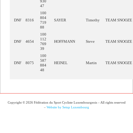
930
47
100
804
DNF
8316
SAYER
Timothy
TEAM SNOOZE
719
88
100
112
DNF
4654
HOFFMANN
Steve
TEAM SNOOZE
769
39
100
587
DNF
8075
HEINEL
Martin
TEAM SNOOZE
884
48
Copyright © 2026 Fédération du Sport Cycliste Luxembourgeois – All rights reserved
–
Website by Setup Luxembourg