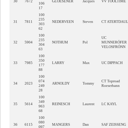
30
7672
GLOESENER
Jacques
VV TOOLTIME
106
17
100
235
31
7811
NEDERVEEN
Steven
CT ATERTDAU
303
62
100
UC
235
32
5904
NOTHUM
Pol
MUNNERÓFER
304
VELOSFRÓNN
63
100
350
33
7985
LARRY
Max
UC DIPPACH
177
88
100
074
CT Toproad
34
2023
ARNOLDY
Tommy
249
Roeserbann
28
100
349
35
5614
REINESCH
Laurent
LC KAYL
963
68
100
080
36
6115
MANGERS
Dan
SAF ZEISSENG
097