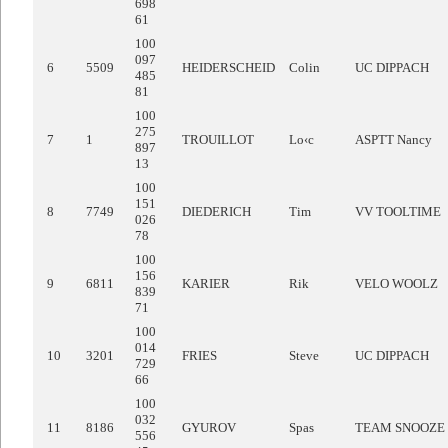
698
61
100
097
6
5509
HEIDERSCHEID
Colin
UC DIPPACH
485
81
100
275
7
1
TROUILLOT
Lo‹c
ASPTT Nancy
897
13
100
151
8
7749
DIEDERICH
Tim
VV TOOLTIME
026
78
100
156
9
6811
KARIER
Rik
VELO WOOLZ
839
71
100
014
10
3201
FRIES
Steve
UC DIPPACH
729
66
100
032
11
8186
GYUROV
Spas
TEAM SNOOZE
556