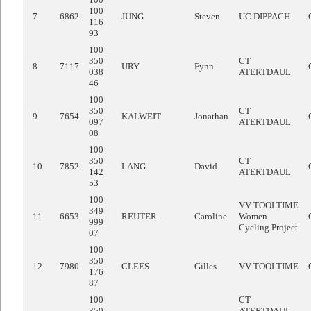
100
7
6862
JUNG
Steven
UC DIPPACH
116
93
100
350
CT
8
7117
URY
Fynn
038
ATERTDAUL
46
100
350
CT
9
7654
KALWEIT
Jonathan
097
ATERTDAUL
08
100
350
CT
10
7852
LANG
David
142
ATERTDAUL
53
100
VV TOOLTIME
349
11
6653
REUTER
Caroline
Women
999
Cycling Project
07
100
350
12
7980
CLEES
Gilles
VV TOOLTIME
176
87
100
CT
350
ATERTDAUL