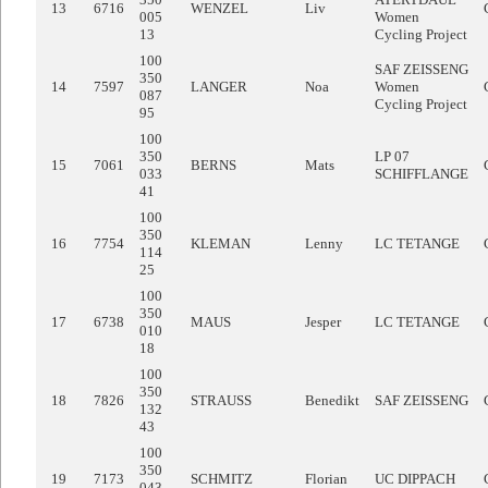
13
6716
WENZEL
Liv
005
Women
13
Cycling Project
100
SAF ZEISSENG
350
14
7597
LANGER
Noa
Women
087
Cycling Project
95
100
350
LP 07
15
7061
BERNS
Mats
033
SCHIFFLANGE
41
100
350
16
7754
KLEMAN
Lenny
LC TETANGE
114
25
100
350
17
6738
MAUS
Jesper
LC TETANGE
010
18
100
350
18
7826
STRAUSS
Benedikt
SAF ZEISSENG
132
43
100
350
19
7173
SCHMITZ
Florian
UC DIPPACH
043