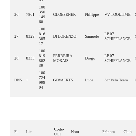
100
350
26
7861
GLOESENER
Philippe
VV TOOLTIME
149
60
100
816
LP 07
27
8329
DI LORENZO
Samuele
385
SCHIFFLANGE
17
100
819
FERREIRA
LP 07
28
8333
Diogo
802
MORAIS
SCHIFFLANGE
39
100
724
DNS
1
GOVAERTS
Luca
Ser Velo Team
998
04
Code-
Pl.
Lic.
Nom
Prénom
Club
UCI