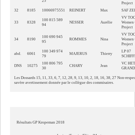
25
Project
32
8185
10066975551
REINERT
Max
SAF ZE
VV TO
100 815 589
33
8328
NESSER
Aurélie
Women 
94
Project
VV TO
100 690 945
34
8190
ROMMES
Nina
Women 
95
Project
100 349 974
LP 07
abd.
6061
MAJERUS
Thierry
79
SCHIF
100 806 795
VC HE
DNS
10275
CHARY
Jean
30
GRAND
Les Dossards 15, 11, 33, 6, 7, 12, 28, 9, 13, 10, 2, 18, 16, 38, 27 Non-res
savère avertissement donnée par le collègue des commisaires.
Résultats GP Kropeman 2018