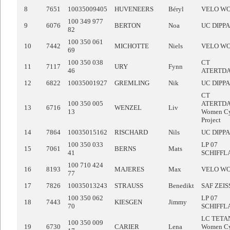
8
7651
10035009405
HUVENEERS
Béryl
VELO W
100 349 977
9
6076
BERTON
Noa
UC DIPP
82
100 350 061
10
7442
MICHOTTE
Niels
VELO W
69
100 350 038
CT
11
7117
URY
Fynn
46
ATERTD
12
6822
10035001927
GREMLING
Nik
UC DIPP
CT
100 350 005
ATERTD
13
6716
WENZEL
Liv
13
Women Cy
Project
14
7864
10035015162
RISCHARD
Nils
UC DIPP
100 350 033
LP 07
15
7061
BERNS
Mats
41
SCHIFFL
100 710 424
16
8193
MAJERES
Max
VELO W
77
17
7826
10035013243
STRAUSS
Benedikt
SAF ZEI
100 350 062
LP 07
18
7443
KIESGEN
Jimmy
70
SCHIFFL
LC TETA
100 350 009
19
6730
CARIER
Lena
Women Cy