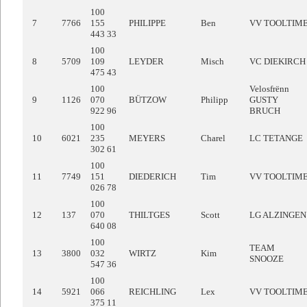
100
7
7766
155
PHILIPPE
Ben
VV TOOLTIM
443 33
100
8
5709
109
LEYDER
Misch
VC DIEKIRCH
475 43
100
Velosfrënn
9
1126
070
BÜTZOW
Philipp
GUSTY
922 96
BRUCH
100
10
6021
235
MEYERS
Charel
LC TETANGE
302 61
100
11
7749
151
DIEDERICH
Tim
VV TOOLTIM
026 78
100
12
137
070
THILTGES
Scott
LG ALZINGEN
640 08
100
TEAM
13
3800
032
WIRTZ
Kim
SNOOZE
547 36
100
14
5921
066
REICHLING
Lex
VV TOOLTIM
375 11