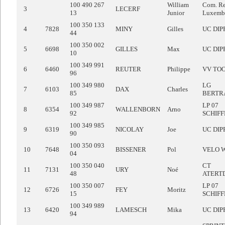
100 490 267
William
Com. Re
3
LECERF
13
Junior
Luxemb
100 350 133
4
7828
MINY
Gilles
UC DIP
44
100 350 002
5
6698
GILLES
Max
UC DIP
10
100 349 991
6
6460
REUTER
Philippe
VV TO
96
100 349 980
LG
7
6103
DAX
Charles
85
BERTR
100 349 987
LP 07
8
6354
WALLENBORN
Arno
92
SCHIF
100 349 985
9
6319
NICOLAY
Joe
UC DIP
90
100 350 093
10
7648
BISSENER
Pol
VELO 
04
100 350 040
CT
11
7131
URY
Noé
48
ATERT
100 350 007
LP 07
12
6726
FEY
Moritz
15
SCHIF
100 349 989
13
6420
LAMESCH
Mika
UC DIP
94