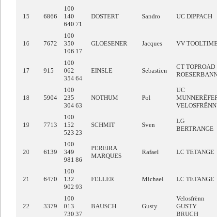
100
15
6866
140
DOSTERT
Sandro
UC DIPPACH
640 71
100
16
7672
350
GLOESENER
Jacques
VV TOOLTIM
106 17
100
CT TOPROAD
17
915
062
EINSLE
Sebastien
ROESERBAN
354 64
100
UC
18
5904
235
NOTHUM
Pol
MUNNERËFE
304 63
VELOSFRËNN
100
LG
19
7713
152
SCHMIT
Sven
BERTRANGE
523 23
100
PEREIRA
20
6139
349
Rafael
LC TETANGE
MARQUES
981 86
100
21
6470
132
FELLER
Michael
LC TETANGE
902 93
100
Velosfrënn
22
3379
013
BAUSCH
Gusty
GUSTY
730 37
BRUCH