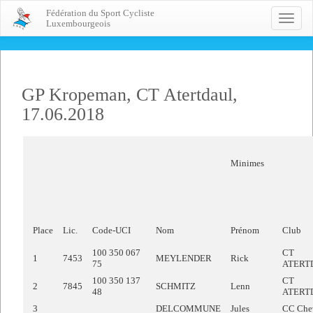
Fédération du Sport Cycliste
Toggle
Luxembourgeois
naviga
GP Kropeman, CT Atertdaul,
17.06.2018
Minimes
Place
Lic.
Code-UCI
Nom
Prénom
Club
100 350 067
CT
1
7453
MEYLENDER
Rick
75
ATERT
100 350 137
CT
2
7845
SCHMITZ
Lenn
48
ATERT
3
DELCOMMUNE
Jules
CC Che