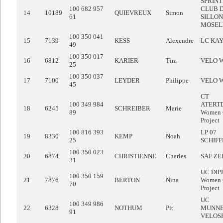
SPRIN
100 682 957
CLUB 
14
10189
QUIEVREUX
Simon
61
SILLON
MOSEL
100 350 041
15
7139
KESS
Alexendre
LC KA
49
100 350 017
16
6812
KARIER
Tim
VELO 
25
100 350 037
17
7100
LEYDER
Philippe
VELO 
45
CT
100 349 984
ATERT
18
6245
SCHREIBER
Marie
89
Women 
Project
100 816 393
LP 07
19
8330
KEMP
Noah
25
SCHIF
100 350 023
20
6874
CHRISTIENNE
Charles
SAF ZE
31
UC DIP
100 350 159
21
7876
BERTON
Nina
Women 
70
Project
UC
100 349 986
22
6328
NOTHUM
Pit
MUNNE
91
VELOS