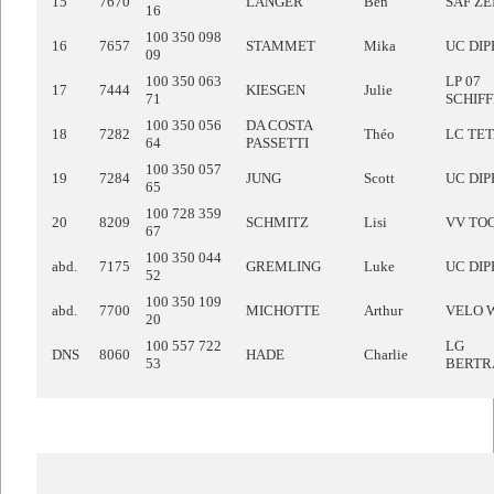
15
7670
LANGER
Ben
SAF ZE
16
100 350 098
16
7657
STAMMET
Mika
UC DI
09
100 350 063
LP 07
17
7444
KIESGEN
Julie
71
SCHIF
100 350 056
DA COSTA
18
7282
Théo
LC TE
64
PASSETTI
100 350 057
19
7284
JUNG
Scott
UC DI
65
100 728 359
20
8209
SCHMITZ
Lisi
VV TO
67
100 350 044
abd.
7175
GREMLING
Luke
UC DI
52
100 350 109
abd.
7700
MICHOTTE
Arthur
VELO 
20
100 557 722
LG
DNS
8060
HADE
Charlie
53
BERTR