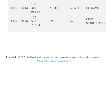
100
DNS
5614
349
REINESCH
Laurent
LC KAYL
963 68
100
LP 07
DNS
3126
530
BERNS
Luc
SCHIFFLANG
282 64
Copyright © 2026 Fédération du Sport Cycliste Luxembourgeois – All rights reserved
–
Website by Setup Luxembourg