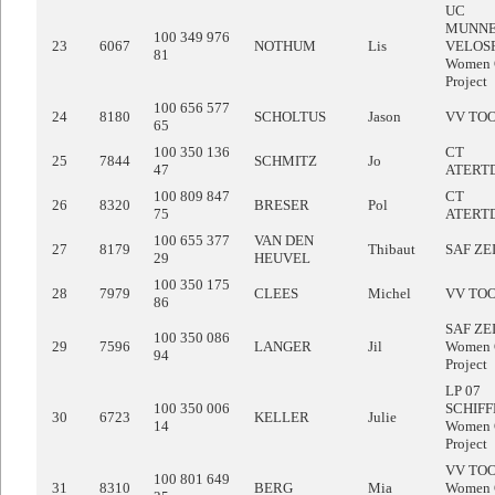
UC
MUNNE
100 349 976
23
6067
NOTHUM
Lis
VELOS
81
Women 
Project
100 656 577
24
8180
SCHOLTUS
Jason
VV TO
65
100 350 136
CT
25
7844
SCHMITZ
Jo
47
ATERT
100 809 847
CT
26
8320
BRESER
Pol
75
ATERT
100 655 377
VAN DEN
27
8179
Thibaut
SAF ZE
29
HEUVEL
100 350 175
28
7979
CLEES
Michel
VV TO
86
SAF ZE
100 350 086
29
7596
LANGER
Jil
Women 
94
Project
LP 07
100 350 006
SCHIF
30
6723
KELLER
Julie
14
Women 
Project
VV TO
100 801 649
31
8310
BERG
Mia
Women 