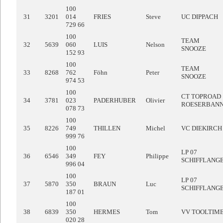
100
31
3201
014
FRIES
Steve
UC DIPPACH
729 66
100
TEAM
32
5639
060
LUIS
Nelson
SNOOZE
152 93
100
TEAM
33
8268
762
Föhn
Peter
SNOOZE
974 53
100
CT TOPROAD
34
3781
023
PADERHUBER
Olivier
ROESERBAN
078 73
100
35
8226
749
THILLEN
Michel
VC DIEKIRCH
999 76
100
LP 07
36
6546
349
FEY
Philippe
SCHIFFLANG
996 04
100
LP 07
37
5870
350
BRAUN
Luc
SCHIFFLANG
187 01
100
38
6839
350
HERMES
Tom
VV TOOLTIM
020 28