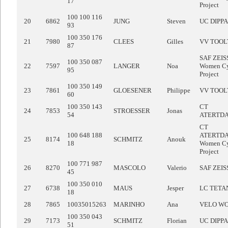
17
Project
100 100 116
20
6862
JUNG
Steven
UC DIPP
93
100 350 176
21
7980
CLEES
Gilles
VV TOOL
87
SAF ZEI
100 350 087
22
7597
LANGER
Noa
Women Cy
95
Project
100 350 149
23
7861
GLOESENER
Philippe
VV TOOL
60
100 350 143
CT
24
7853
STROESSER
Jonas
54
ATERTD
CT
100 648 188
ATERTD
25
8174
SCHMITZ
Anouk
18
Women Cy
Project
100 771 987
26
8270
MASCOLO
Valerio
SAF ZEI
45
100 350 010
27
6738
MAUS
Jesper
LC TETA
18
28
7865
10035015263
MARINHO
Ana
VELO W
100 350 043
29
7173
SCHMITZ
Florian
UC DIPP
51