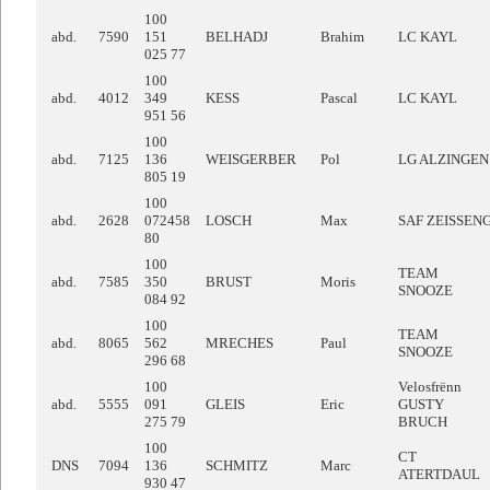
100
abd.
7590
151
BELHADJ
Brahim
LC KAYL
025 77
100
abd.
4012
349
KESS
Pascal
LC KAYL
951 56
100
abd.
7125
136
WEISGERBER
Pol
LG ALZINGEN
805 19
100
abd.
2628
072458
LOSCH
Max
SAF ZEISSEN
80
100
TEAM
abd.
7585
350
BRUST
Moris
SNOOZE
084 92
100
TEAM
abd.
8065
562
MRECHES
Paul
SNOOZE
296 68
100
Velosfrënn
abd.
5555
091
GLEIS
Eric
GUSTY
275 79
BRUCH
100
CT
DNS
7094
136
SCHMITZ
Marc
ATERTDAUL
930 47