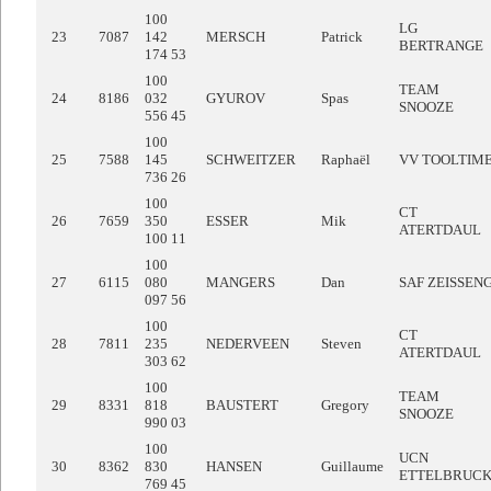
100
LG
23
7087
142
MERSCH
Patrick
BERTRANGE
174 53
100
TEAM
24
8186
032
GYUROV
Spas
SNOOZE
556 45
100
25
7588
145
SCHWEITZER
Raphaël
VV TOOLTIM
736 26
100
CT
26
7659
350
ESSER
Mik
ATERTDAUL
100 11
100
27
6115
080
MANGERS
Dan
SAF ZEISSEN
097 56
100
CT
28
7811
235
NEDERVEEN
Steven
ATERTDAUL
303 62
100
TEAM
29
8331
818
BAUSTERT
Gregory
SNOOZE
990 03
100
UCN
30
8362
830
HANSEN
Guillaume
ETTELBRUC
769 45