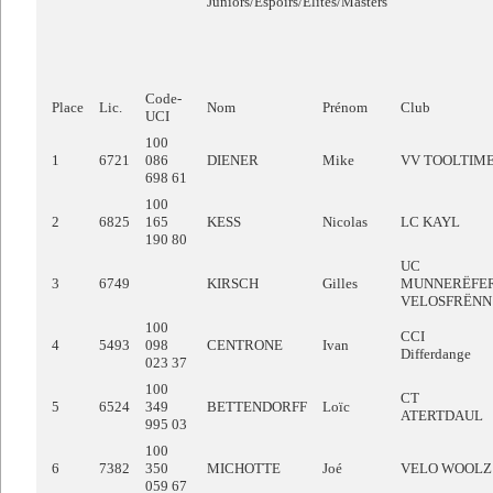
Juniors/Espoirs/Elites/Masters
Code-
Place
Lic.
Nom
Prénom
Club
UCI
100
1
6721
086
DIENER
Mike
VV TOOLTIM
698 61
100
2
6825
165
KESS
Nicolas
LC KAYL
190 80
UC
3
6749
KIRSCH
Gilles
MUNNERËFE
VELOSFRËNN
100
CCI
4
5493
098
CENTRONE
Ivan
Differdange
023 37
100
CT
5
6524
349
BETTENDORFF
Loïc
ATERTDAUL
995 03
100
6
7382
350
MICHOTTE
Joé
VELO WOOLZ
059 67