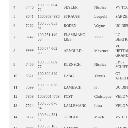
100 350 064
4
7446
SEYLER
Nicolas
VV TO
72
5
8041
10053534886
STRAUSS
Leopold
SAF ZE
100 350 053
6
7262
RODEN
Wayne
UC DI
61
100 751 140
FLAMMANG-
LG
7
8242
Jonah
53
LIES
BERTR
VC
100 674 062
8
####
ARNOULD
Maxence
HETTA
90
GRAN
100 350 069
LP 07
9
7459
KLENSCH
Nicolas
77
SCHIF
100 809 849
CT
10
8321
LANG
Yannis
77
ATERT
100 350 036
11
7099
LAMESCH
Pit
UC DI
44
12
7858
10035014758
POST
Christophe
VELO 
100 350 076
13
7524
LALLEMANG
Lena
VELO 
84
100 644 531
14
8172
GERGEN
Misch
VV TO
47
100 350 105