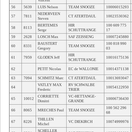
Vincent
56
5639
LUIS Nelson
TEAM SNOOZE
10006015293
NEDERVEEN
57
7811
CT ATERTDAUL
10023530362
Steven
BERTEMES
HIR
100 609 775
58
8113
Serge
SCHUTTRANGE
17
59
2628
LOSCH Max
SAF ZEISSENG
10007245880
BAUSTERT
100 818 990
60
8331
TEAM SNOOZE
Gregory
03
HIR
61
7959
GLODEN Jeff
10016175136
SCHUTTRANGE
62
PETIT Nicolas
EC de WALLONIE
10014371138
63
7094
SCHMITZ Marc
CT ATERTDAUL
10013693047
VATLEY MAX
RV SCHWALBE
64
10054122950
Frederic
TRIER
CORRIETTE
VC-HETTANGE-
65
10012
10006736430
Dimitri
GRANDE
100 562 296
66
8065
MRECHES Paul
TEAM SNOOZE
68
THILLEN
67
8226
VC DIEKIRCH
10074999976
Michel
SCHELLER