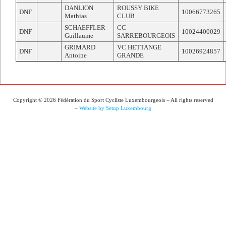
DANLION
ROUSSY BIKE
DNF
10066773265
Mathias
CLUB
SCHAEFFLER
CC
DNF
10024400029
Guillaume
SARREBOURGEOIS
GRIMARD
VC HETTANGE
DNF
10026924857
Antoine
GRANDE
Copyright © 2026 Fédération du Sport Cycliste Luxembourgeois – All rights reserved
–
Website by Setup Luxembourg