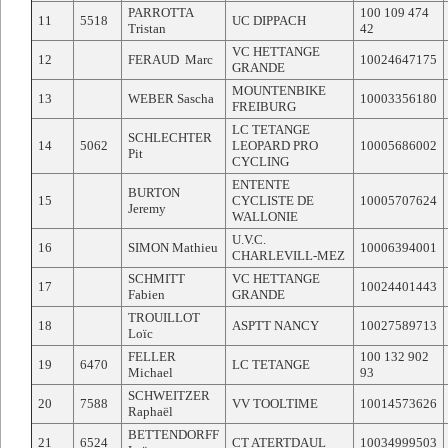
PARROTTA
100 109 474
11
5518
UC DIPPACH
Tristan
42
VC HETTANGE
12
FERAUD Marc
10024647175
GRANDE
MOUNTENBIKE
13
WEBER Sascha
10003356180
FREIBURG
LC TETANGE
SCHLECHTER
14
5062
LEOPARD PRO
10005686002
Pit
CYCLING
ENTENTE
BURTON
15
CYCLISTE DE
10005707624
Jeremy
WALLONIE
U.V.C.
16
SIMON Mathieu
10006394001
CHARLEVILL-MEZ
SCHMITT
VC HETTANGE
17
10024401443
Fabien
GRANDE
TROUILLOT
18
ASPTT NANCY
10027589713
Loïc
FELLER
100 132 902
19
6470
LC TETANGE
Michael
93
SCHWEITZER
20
7588
VV TOOLTIME
10014573626
Raphaël
BETTENDORFF
21
6524
CT ATERTDAUL
10034999503