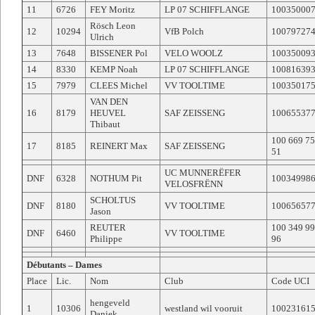
11
6726
FEY Moritz
LP 07 SCHIFFLANGE
10035000
Rösch Leon
12
10294
VfB Polch
10079727
Ulrich
13
7648
BISSENER Pol
VELO WOOLZ
10035009
14
8330
KEMP Noah
LP 07 SCHIFFLANGE
10081639
15
7979
CLEES Michel
VV TOOLTIME
10035017
VAN DEN
16
8179
HEUVEL
SAF ZEISSENG
10065537
Thibaut
100 669 7
17
8185
REINERT Max
SAF ZEISSENG
51
UC MUNNERËFER
DNF
6328
NOTHUM Pit
10034998
VELOSFRËNN
SCHOLTUS
DNF
8180
VV TOOLTIME
10065657
Jason
REUTER
100 349 9
DNF
6460
VV TOOLTIME
Philippe
96
Débutants – Dames
Place
Lic.
Nom
Club
Code UCI
hengeveld
1
10306
westland wil vooruit
10023161
Daniek