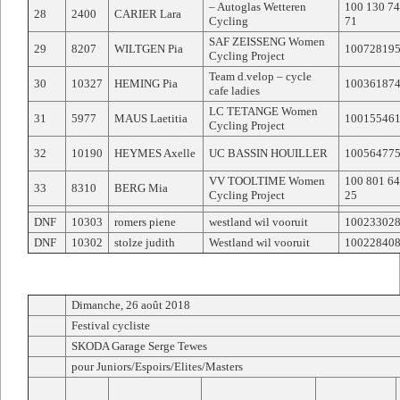
– Autoglas Wetteren
100 130 7
28
2400
CARIER Lara
Cycling
71
SAF ZEISSENG Women
29
8207
WILTGEN Pia
10072819
Cycling Project
Team d.velop – cycle
30
10327
HEMING Pia
10036187
cafe ladies
LC TETANGE Women
31
5977
MAUS Laetitia
10015546
Cycling Project
32
10190
HEYMES Axelle
UC BASSIN HOUILLER
10056477
VV TOOLTIME Women
100 801 6
33
8310
BERG Mia
Cycling Project
25
DNF
10303
romers piene
westland wil vooruit
10023302
DNF
10302
stolze judith
Westland wil vooruit
10022840
Dimanche, 26 août 2018
Festival cycliste
SKODA Garage Serge Tewes
pour Juniors/Espoirs/Elites/Masters