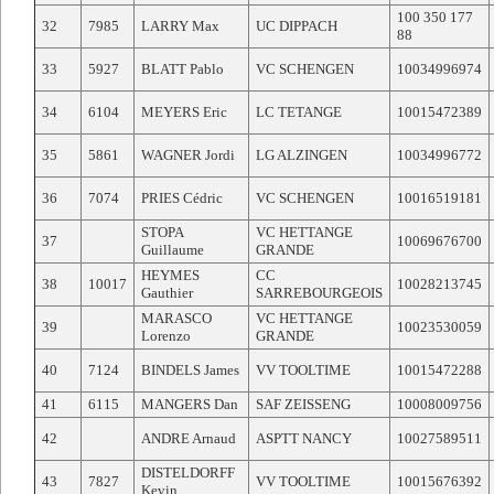
100 350 177
32
7985
LARRY Max
UC DIPPACH
88
33
5927
BLATT Pablo
VC SCHENGEN
10034996974
34
6104
MEYERS Eric
LC TETANGE
10015472389
35
5861
WAGNER Jordi
LG ALZINGEN
10034996772
36
7074
PRIES Cédric
VC SCHENGEN
10016519181
STOPA
VC HETTANGE
37
10069676700
Guillaume
GRANDE
HEYMES
CC
38
10017
10028213745
Gauthier
SARREBOURGEOIS
MARASCO
VC HETTANGE
39
10023530059
Lorenzo
GRANDE
40
7124
BINDELS James
VV TOOLTIME
10015472288
41
6115
MANGERS Dan
SAF ZEISSENG
10008009756
42
ANDRE Arnaud
ASPTT NANCY
10027589511
DISTELDORFF
43
7827
VV TOOLTIME
10015676392
Kevin