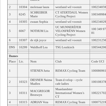
2
10304
molenaar laura
westland wil vooruit
10023405
SCHREIBER
CT ATERTDAUL Women
3
6245
10034998
Marie
Cycling Project
4
10305
zwaan Sophia
westland wil vooruit
10023402
UC MUNNERËFER
100 349 9
5
6067
NOTHUM Lis
VELOSFRËNN Women
81
Cycling Project
6
10307
de rijk joyce
westland wil vooruit
10023125
DNS
10299
Waldhoff Lea
TSG Leutkirch
10054420
Dames
Place
Lic.
Nom
Club
Code UCI
1
STIENEN Jutta
REMAX Cycling Team
10008696
DIESNER Naima
Team d.velop – cycle
2
10323
10010837
Madlen
cafe ladies
Maaslandster
MACGREGOR
3
10311
International Women’s
10022170
Bronwyn
CT
4
10315
ADRIAN Vera
REMAX Cycling Team
10007521