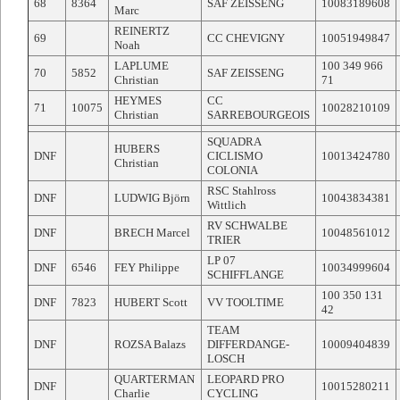
68
8364
SAF ZEISSENG
10083189608
Marc
REINERTZ
69
CC CHEVIGNY
10051949847
Noah
LAPLUME
100 349 966
70
5852
SAF ZEISSENG
Christian
71
HEYMES
CC
71
10075
10028210109
Christian
SARREBOURGEOIS
SQUADRA
HUBERS
DNF
CICLISMO
10013424780
Christian
COLONIA
RSC Stahlross
DNF
LUDWIG Björn
10043834381
Wittlich
RV SCHWALBE
DNF
BRECH Marcel
10048561012
TRIER
LP 07
DNF
6546
FEY Philippe
10034999604
SCHIFFLANGE
100 350 131
DNF
7823
HUBERT Scott
VV TOOLTIME
42
TEAM
DNF
ROZSA Balazs
DIFFERDANGE-
10009404839
LOSCH
QUARTERMAN
LEOPARD PRO
DNF
10015280211
Charlie
CYCLING