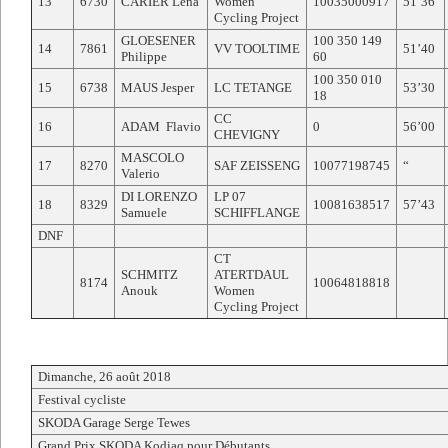
13
6730
CARIER Lena
Women
10035000917
51’36
Cycling Project
GLOESENER
100 350 149
14
7861
VV TOOLTIME
51’40
Philippe
60
100 350 010
15
6738
MAUS Jesper
LC TETANGE
53’30
18
CC
16
ADAM Flavio
0
56’00
CHEVIGNY
MASCOLO
17
8270
SAF ZEISSENG
10077198745
“
Valerio
DI LORENZO
LP 07
18
8329
10081638517
57’43
Samuele
SCHIFFLANGE
DNF
CT
SCHMITZ
ATERTDAUL
8174
10064818818
Anouk
Women
Cycling Project
Dimanche, 26 août 2018
Festival cycliste
SKODA Garage Serge Tewes
Grand Prix SKODA Kodiaq pour Débutants