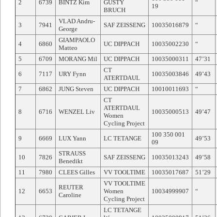
2
6739
BINTZ Kim
GUSTY
“
19
BRUCH
VLAD Andru-
3
7941
SAF ZEISSENG
10035016879
“
George
GIAMPAOLO
4
6860
UC DIPPACH
10035002230
“
Matteo
5
6709
MORANG Mil
UC DIPPACH
10035000311
47’31
CT
6
7117
URY Fynn
10035003846
49’43
ATERTDAUL
7
6862
JUNG Steven
UC DIPPACH
10010011693
“
CT
ATERTDAUL
8
6716
WENZEL Liv
10035000513
49’47
Women
Cycling Project
100 350 001
9
6669
LUX Yann
LC TETANGE
49’53
09
STRAUSS
10
7826
SAF ZEISSENG
10035013243
49’58
Benedikt
11
7980
CLEES Gilles
VV TOOLTIME
10035017687
51’29
VV TOOLTIME
REUTER
12
6653
Women
10034999907
“
Caroline
Cycling Project
LC TETANGE