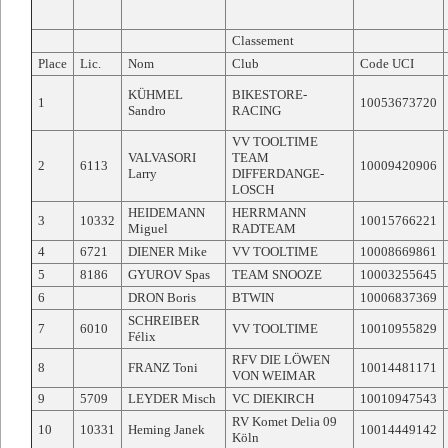
Classement
Place
Lic.
Nom
Club
Code UCI
KÜHMEL
BIKESTORE-
1
10053673720
Sandro
RACING
VV TOOLTIME
VALVASORI
TEAM
2
6113
10009420906
Larry
DIFFERDANGE-
LOSCH
HEIDEMANN
HERRMANN
3
10332
10015766221
Miguel
RADTEAM
4
6721
DIENER Mike
VV TOOLTIME
10008669861
5
8186
GYUROV Spas
TEAM SNOOZE
10003255645
6
DRON Boris
BTWIN
10006837369
SCHREIBER
7
6010
VV TOOLTIME
10010955829
Félix
RFV DIE LÖWEN
8
FRANZ Toni
10014481171
VON WEIMAR
9
5709
LEYDER Misch
VC DIEKIRCH
10010947543
RV Komet Delia 09
10
10331
Heming Janek
10014449142
Köln