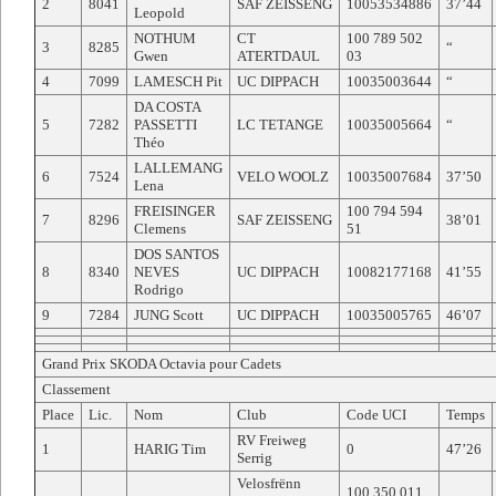
2
8041
SAF ZEISSENG
10053534886
37’44
Leopold
NOTHUM
CT
100 789 502
3
8285
“
Gwen
ATERTDAUL
03
4
7099
LAMESCH Pit
UC DIPPACH
10035003644
“
DA COSTA
5
7282
PASSETTI
LC TETANGE
10035005664
“
Théo
LALLEMANG
6
7524
VELO WOOLZ
10035007684
37’50
Lena
FREISINGER
100 794 594
7
8296
SAF ZEISSENG
38’01
Clemens
51
DOS SANTOS
8
8340
NEVES
UC DIPPACH
10082177168
41’55
Rodrigo
9
7284
JUNG Scott
UC DIPPACH
10035005765
46’07
Grand Prix SKODA Octavia pour Cadets
Classement
Place
Lic.
Nom
Club
Code UCI
Temps
RV Freiweg
1
HARIG Tim
0
47’26
Serrig
Velosfrënn
100 350 011