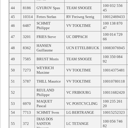
100 032 556
44
8186
GYUROV Spas
TEAM SNOOZE
45
45
10314
Fettes Stefan
RV Freiweg Serrig
10012469433
SCHMIT
100 138 870
46
6487
VV TOOLTIME
Philippe
47
100 014 729
47
3201
FRIES Steve
UC DIPPACH
66
HANSEN
48
8362
UCN ETTELBRUCK
10083076945
Guillaume
100 350 084
49
7585
BRUST Moris
TEAM SNOOZE
92
WEYRICH
50
7273
VV TOOLTIME
10014375481
Maxime
51
5787
THILL Maurice
VV TOOLTIME
10010780118
REULAND
52
VC FRIBOURG
10011682420
Philippe
MAQUET
100 235 261
53
6970
VC POSTCYCLING
Pascal
20
54
7713
SCHMIT Sven
LG BERTRANGE
10015252323
DIAS DOS
100 056 746
55
372
SANTOS
LC TETANGE
82