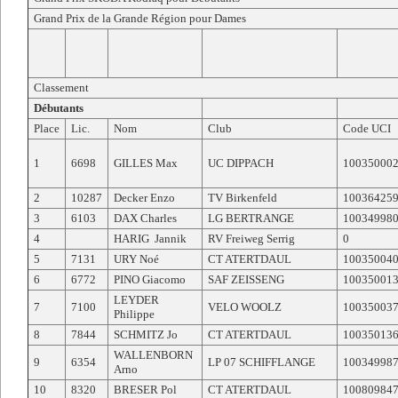
Grand Prix de la Grande Région pour Dames
Classement
Débutants
Place
Lic.
Nom
Club
Code UCI
1
6698
GILLES Max
UC DIPPACH
10035000
2
10287
Decker Enzo
TV Birkenfeld
10036425
3
6103
DAX Charles
LG BERTRANGE
10034998
4
HARIG Jannik
RV Freiweg Serrig
0
5
7131
URY Noé
CT ATERTDAUL
10035004
6
6772
PINO Giacomo
SAF ZEISSENG
10035001
LEYDER
7
7100
VELO WOOLZ
10035003
Philippe
8
7844
SCHMITZ Jo
CT ATERTDAUL
10035013
WALLENBORN
9
6354
LP 07 SCHIFFLANGE
10034998
Arno
10
8320
BRESER Pol
CT ATERTDAUL
10080984