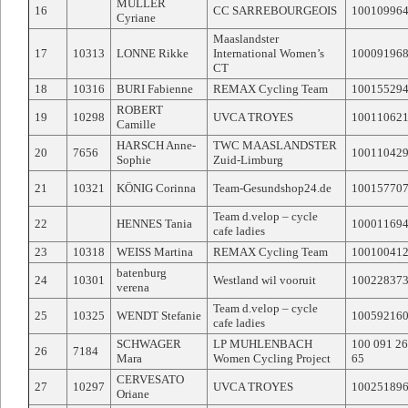
MULLER
16
CC SARREBOURGEOIS
10010996
Cyriane
Maaslandster
17
10313
LONNE Rikke
International Women’s
10009196
CT
18
10316
BURI Fabienne
REMAX Cycling Team
10015529
ROBERT
19
10298
UVCA TROYES
10011062
Camille
HARSCH Anne-
TWC MAASLANDSTER
20
7656
10011042
Sophie
Zuid-Limburg
21
10321
KÖNIG Corinna
Team-Gesundshop24.de
10015770
Team d.velop – cycle
22
HENNES Tania
10001169
cafe ladies
23
10318
WEISS Martina
REMAX Cycling Team
10010041
batenburg
24
10301
Westland wil vooruit
10022837
verena
Team d.velop – cycle
25
10325
WENDT Stefanie
10059216
cafe ladies
SCHWAGER
LP MUHLENBACH
100 091 2
26
7184
Mara
Women Cycling Project
65
CERVESATO
27
10297
UVCA TROYES
10025189
Oriane