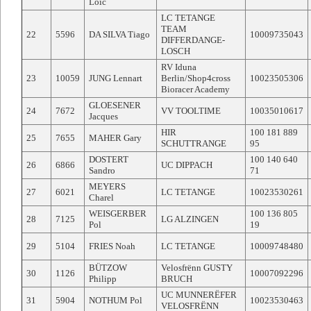
Loïc
LC TETANGE
TEAM
22
5596
DA SILVA Tiago
10009735043
DIFFERDANGE-
LOSCH
RV Iduna
23
10059
JUNG Lennart
Berlin/Shop4cross
10023505306
Bioracer Academy
GLOESENER
24
7672
VV TOOLTIME
10035010617
Jacques
HIR
100 181 889
25
7655
MAHER Gary
SCHUTTRANGE
95
DOSTERT
100 140 640
26
6866
UC DIPPACH
Sandro
71
MEYERS
27
6021
LC TETANGE
10023530261
Charel
WEISGERBER
100 136 805
28
7125
LG ALZINGEN
Pol
19
29
5104
FRIES Noah
LC TETANGE
10009748480
BÜTZOW
Velosfrënn GUSTY
30
1126
10007092296
Philipp
BRUCH
UC MUNNERËFER
31
5904
NOTHUM Pol
10023530463
VELOSFRËNN