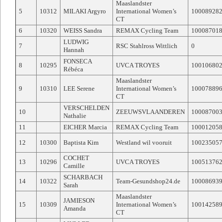
Maaslandster
5
10312
MILAKI Argyro
International Women’s
10008928
CT
6
10320
WEISS Sandra
REMAX Cycling Team
10008701
LUDWIG
7
RSC Stahlross Wittlich
0
Hannah
FONSECA
8
10295
UVCA TROYES
10010680
Rébéca
Maaslandster
9
10310
LEE Serene
International Women’s
10007889
CT
VERSCHELDEN
10
ZEEUWSVLAANDEREN
10008700
Nathalie
11
EICHER Marcia
REMAX Cycling Team
10001205
12
10300
Baptista Kim
Westland wil vooruit
10023505
COCHET
13
10296
UVCA TROYES
10051376
Camille
SCHARBACH
14
10322
Team-Gesundshop24.de
10008693
Sarah
Maaslandster
JAMIESON
15
10309
International Women’s
10014258
Amanda
CT