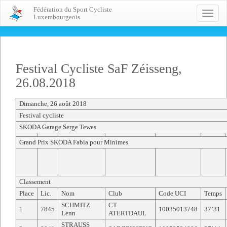
Fédération du Sport Cycliste
Toggle
Luxembourgeois
naviga
Festival Cycliste SaF Zéisseng,
26.08.2018
Dimanche, 26 août 2018
Festival cycliste
SKODA Garage Serge Tewes
Grand Prix SKODA Fabia pour Minimes
Classement
Place
Lic.
Nom
Club
Code UCI
Temps
SCHMITZ
CT
1
7845
10035013748
37’31
Lenn
ATERTDAUL
STRAUSS