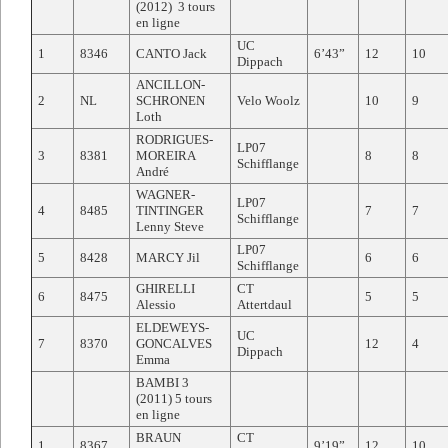
(2012) 3 tours
en ligne
UC
1
8346
CANTO Jack
6’43”
12
10
Dippach
ANCILLON-
2
NL
SCHRONEN
Velo Woolz
10
9
Loth
RODRIGUES-
LP07
3
8381
MOREIRA
8
8
Schifflange
André
WAGNER-
LP07
4
8485
TINTINGER
7
7
Schifflange
Lenny Steve
LP07
5
8428
MARCY Jil
6
6
Schifflange
GHIRELLI
CT
6
8475
5
5
Alessio
Attertdaul
ELDEWEYS-
UC
7
8370
GONCALVES
12
4
Dippach
Emma
BAMBI 3
(2011) 5 tours
en ligne
BRAUN
CT
1
8367
9’19”
12
10