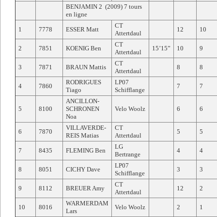
BENJAMIN 2 (2009) 7 tours
en ligne
CT
1
7778
ESSER Matt
12
10
Attertdaul
CT
2
7851
KOENIG Ben
15’15”
10
9
Attertdaul
CT
3
7871
BRAUN Mattis
8
8
Attertdaul
RODRIGUES
LP07
4
7860
7
7
Tiago
Schifflange
ANCILLON-
5
8100
SCHRONEN
Velo Woolz
6
6
Noa
VILLAVERDE-
CT
6
7870
5
5
REIS Matias
Attertdaul
LG
7
8435
FLEMING Ben
4
4
Bertrange
LP07
8
8051
CICHY Dave
3
3
Schifflange
CT
9
8112
BREUER Amy
12
2
Attertdaul
WARMERDAM
10
8016
Velo Woolz
2
1
Lars