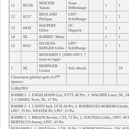
MOLTER
Team
11
RLVB
1
1
Yannis
Differdange
REULAND
LP07
12
8157
1
1
Philippe
Schifflange
HAUPERT
UC
13
8430
1
1
Gilles
Dippach
14
NL
BARBEC Matej
1
1
DA SILVA-
LP07
15
8431
1
1
KERGER Gilles
Schifflange
BENJAMIN 3 (2008-2007) 7
tours en ligne
HOSINGER
1
NL
Velo Woolz
10
Léonie
me
Classement général après la 6
épreuve
GARçONS
BAMBI 1: 1. ENGELMANN Lyo, VVTT, 40 Pts; 2. WAGNER Louis, NL, 34 
3. CARMEL Scott, NL, 17 Pts.
BAMBI 2: 1. CANTO Jack, UCD, 66 Pts; 2. RODRIGUES-MOREIRA André,
LP07, 35 Pts; WESTER Pit, LP07, 33 Pts.
BAMBI 3: 1. BRAUN Nicolas, CTA, 72 Pts; 2. GOUVEIA Cédric, LP07, 49 Pt
BERTACCO Jeremy, LP07, 45 Pts.
BENJAMIN 1: 1. FINZI Felix, LGB, 56 Pts; 2. HOSINGER Fabien, VW, 48 Pt