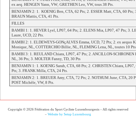
ex aeq. HENGEN Yann, VW; GRETHEN Leo, VW, tous 38 Pts.
BENJAMIN 2: 1. KOENIG Ben, CTA, 62 Pts; 2. ESSER Matt, CTA, 60 Pts; 
BRAUN Mattis, CTA, 41 Pts.
FILLES
BAMBI 1: 1. HEVER Lyel, LP07, 64 Pts; 2. ELENS Mia, LP07, 47 Pts; 3. 
Laure, UCD, 22 Pts.
BAMBI 2: 1. ELDEWEYS-GONçALVES Emma, UCD, 72 Pts; 2. ex aequo 
Monique, NL, COTTERCHIO Billie, NL, FLEMING Lena, NL, toutes 10 Pts
BAMBI 3: 1. REULAND Chiara, LP07, 47 Pts; 2. ANCILLON-SCHRONEN I
NL, 36 Pts; 3. MOLTER Fanny, TD, 30 Pts
BENJAMIN 1: 1. KOENIG Sarah, CTA, 68 Pts; 2. CHRISTEN Chiara, LP07,
Pts; 3. FRANK Milla, CTA, 24 Pts.
BENJAMIN 2: 1. BREUER Amy, CTA, 72 Pts; 2. NOTHUM June, CTA, 20 Pt
POST Michèle, VW, 8 Pts.
Copyright © 2026 Fédération du Sport Cycliste Luxembourgeois – All rights reserved
–
Website by Setup Luxembourg