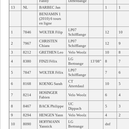
Fanny
Differdange
13
NL
BARBEC Jan
1
1
BENJAMIN 1
(2010) 6 tours
en ligne
LP07
1
7846
WOLTER Filip
12
10
Schifflange
CHRISTEN
LP07
2
7967
12
9
Chiara
Schifflange
3
8212
GRETHEN Leo
Velo Woolz
10
8
LG
4
8380
FINZI Félix
13’08”
8
7
Bertrange
LP07
5
7847
WOLTER Félix
7
6
Schifflange
CT
6
8168
KOENIG Sarah
10
5
Attertdaul
HOSINGER
7
8214
Velo Woolz
6
4
Fabien
UC
8
8467
BACK Philippe
5
3
Dippach
9
8294
HENGEN Yann
Velo Woolz
4
2
HOFFMANN
LG
10
8090
dnf
Yannick
Bertrange