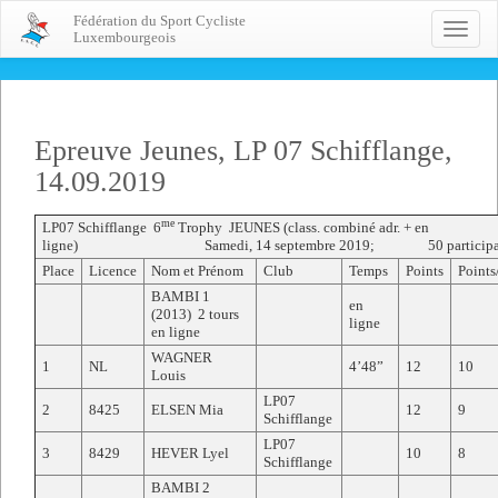
Fédération du Sport Cycliste
Toggle
Luxembourgeois
naviga
Epreuve Jeunes, LP 07 Schifflange,
14.09.2019
me
LP07 Schifflange 6
Trophy JEUNES (class. combiné adr. + en
ligne) Samedi, 14 septembre 2019; 50 participa
Place
Licence
Nom et Prénom
Club
Temps
Points
Points
BAMBI 1
en
(2013) 2 tours
ligne
en ligne
WAGNER
1
NL
4’48”
12
10
Louis
LP07
2
8425
ELSEN Mia
12
9
Schifflange
LP07
3
8429
HEVER Lyel
10
8
Schifflange
BAMBI 2