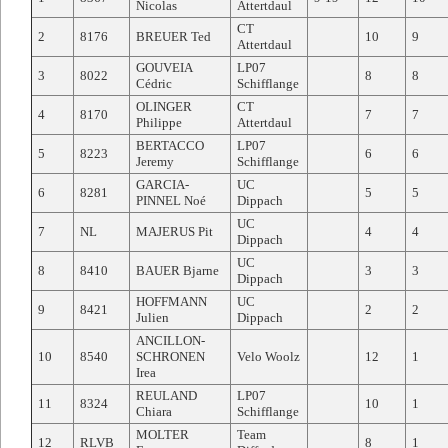
Nicolas
Attertdaul
CT
2
8176
BREUER Ted
10
9
Attertdaul
GOUVEIA
LP07
3
8022
8
8
Cédric
Schifflange
OLINGER
CT
4
8170
7
7
Philippe
Attertdaul
BERTACCO
LP07
5
8223
6
6
Jeremy
Schifflange
GARCIA-
UC
6
8281
5
5
PINNEL Noé
Dippach
UC
7
NL
MAJERUS Pit
4
4
Dippach
UC
8
8410
BAUER Bjarne
3
3
Dippach
HOFFMANN
UC
9
8421
2
2
Julien
Dippach
ANCILLON-
10
8540
SCHRONEN
Velo Woolz
12
1
Irea
REULAND
LP07
11
8324
10
1
Chiara
Schifflange
MOLTER
Team
12
RLVB
8
1