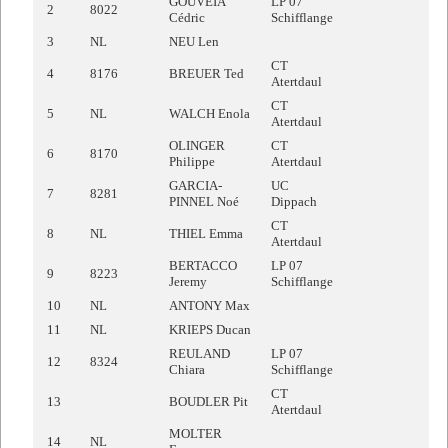
GOUVEIA
LP 07
2
8022
Cédric
Schifflange
3
NL
NEU Len
CT
4
8176
BREUER Ted
Atertdaul
CT
5
NL
WALCH Enola
Atertdaul
OLINGER
CT
6
8170
Philippe
Atertdaul
GARCIA-
UC
7
8281
PINNEL Noé
Dippach
CT
8
NL
THIEL Emma
Atertdaul
BERTACCO
LP 07
9
8223
Jeremy
Schifflange
10
NL
ANTONY Max
11
NL
KRIEPS Ducan
REULAND
LP 07
12
8324
Chiara
Schifflange
CT
13
BOUDLER Pit
Atertdaul
MOLTER
14
NL