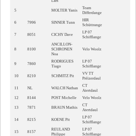
Lars
Team
5
MOLTER Yanis
Differdange
HIR
6
7996
SINNER Tunn
Schüttrange
LP 07
7
8051
CICHY Dave
Schifflange
ANCILLON-
8
8100
SCHRONEN
Velo Woolz
Noa
RODRIGUES
LP 07
9
7860
Tiago
Schifflange
VV TT
10
8210
SCHMITZ Pit
Préizerdaul
CT
11
NL
WALCH Nathan
Atertdaul
12
8144
POST Michelle
Velo Woolz
CT
13
7871
BRAUN Mathis
Atertdaul
LP 07
14
8215
KOENE Pit
Schifflange
REULAND
LP 07
15
8157
Philippe
Schifflange