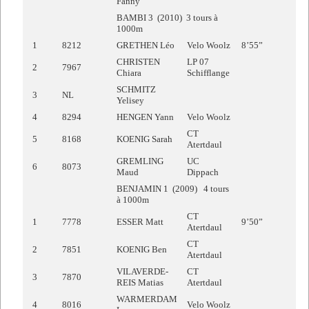
Fanny
BAMBI 3 (2010) 3 tours à
1000m
1
8212
GRETHEN Léo
Velo Woolz
8’55”
CHRISTEN
LP 07
2
7967
Chiara
Schifflange
SCHMITZ
3
NL
Yelisey
4
8294
HENGEN Yann
Velo Woolz
CT
5
8168
KOENIG Sarah
Atertdaul
GREMLING
UC
6
8073
Maud
Dippach
BENJAMIN 1 (2009) 4 tours
à 1000m
CT
1
7778
ESSER Matt
9’50”
Atertdaul
CT
2
7851
KOENIG Ben
Atertdaul
VILAVERDE-
CT
3
7870
REIS Matias
Atertdaul
WARMERDAM
4
8016
Velo Woolz