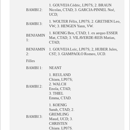
1. GOUVEIA Cédric, LP07S; 2. BRAUN
BAMBI 2:
Nicolas, CTAD; 3. GARCIA-PINNEL Noé,
UCD;
1. WOLTER Félix, LP07S; 2. GRETHEN Leo,
BAMBI 3:
VW; 3. HENGEN Yann, VW.
1. KOENIG Ben, CTAD; 1. ex aequo ESSER
BENJAMIN
Mat, CTAD; 3. VILAVERDE-REIS Matias,
1:
CTAD;
BENJAMIN
1. GOUVEIA Loïc, LP07S; 2, HUBER Jules,
2:
CST; 3. GIAMPAOLO Romeo, UCD.
Filles
BAMBI 1:
NEANT
1. REULAND
Chiara, LP07S;
2. WALCH
BAMBI 2:
Enola, CTAD;
3. THIEL
Emma, CTAD.
1. KOENIG
Sarah, CTAD; 2.
GREMLING
BAMBI 3:
Maud, UCD; 3.
CHRISTEN
Chiara. LP07S.