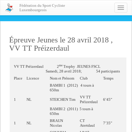
Fédération du Sport Cycliste
Toggle
Luxembourgeois
naviga
Épreuve Jeunes le 28 avril 2018 ,
VV TT Préizerdaul
me
VV TT Préizerdaul 2
Trophy JEUNES FSCL
Samedi, 28 avril 2018; 54 participants
Place
Licence
Nom et Prénom
Club
Temps
BAMBI 1 (2012) 4 tours à
650m
VV TT
1
NL
STEICHEN Tim
6’45”
Préizerdaul
BAMBI 2 (2011) 5 tours à
650m
BRAUN
CT
1
NL
7’35”
Nicolas
Atertdaul