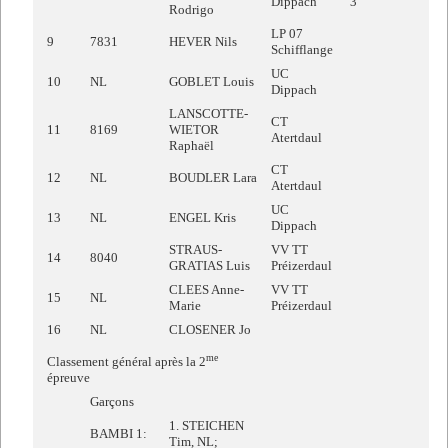
Dippach
3
Rodrigo
LP 07
9
7831
HEVER Nils
Schifflange
UC
10
NL
GOBLET Louis
Dippach
LANSCOTTE-
CT
11
8169
WIETOR
Atertdaul
Raphaël
CT
12
NL
BOUDLER Lara
Atertdaul
UC
13
NL
ENGEL Kris
Dippach
STRAUS-
VV TT
14
8040
GRATIAS Luis
Préizerdaul
CLEES Anne-
VV TT
15
NL
Marie
Préizerdaul
16
NL
CLOSENER Jo
me
Classement général après la 2
épreuve
Garçons
1. STEICHEN
BAMBI 1:
Tim, NL;