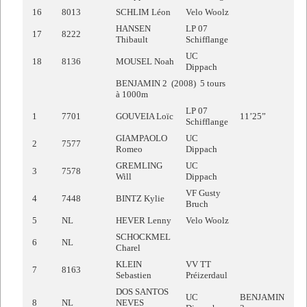
16
8013
SCHLIM Léon
Velo Woolz
HANSEN
LP 07
17
8222
Thibault
Schifflange
UC
18
8136
MOUSEL Noah
Dippach
BENJAMIN 2 (2008) 5 tours
à 1000m
LP 07
1
7701
GOUVEIA Loïc
11’25”
Schifflange
GIAMPAOLO
UC
2
7577
Romeo
Dippach
GREMLING
UC
3
7578
Will
Dippach
VF Gusty
4
7448
BINTZ Kylie
Bruch
5
NL
HEVER Lenny
Velo Woolz
SCHOCKMEL
6
NL
Charel
KLEIN
VV TT
7
8163
Sebastien
Préizerdaul
DOS SANTOS
UC
BENJAMIN
8
NL
NEVES