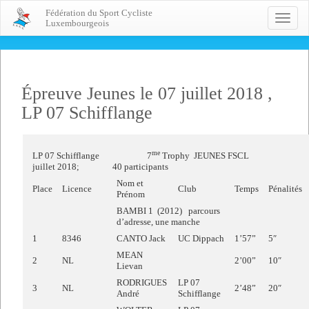
Fédération du Sport Cycliste
Toggle
Luxembourgeois
naviga
Épreuve Jeunes le 07 juillet 2018 ,
LP 07 Schifflange
me
LP 07 Schifflange 7
Trophy JEUNES FSCL S
juillet 2018; 40 participants
Nom et
Place
Licence
Club
Temps
Pénalités
Prénom
BAMBI 1 (2012) parcours
d’adresse, une manche
1
8346
CANTO Jack
UC Dippach
1’57”
5″
MEAN
2
NL
2’00”
10″
Lievan
RODRIGUES
LP 07
3
NL
2’48”
20″
André
Schifflange