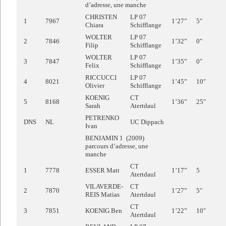
d’adresse, une manche
CHRISTEN
LP 07
1
7967
1’27”
5″
Chiara
Schifflange
WOLTER
LP 07
2
7846
1’32”
0″
Filip
Schifflange
WOLTER
LP 07
3
7847
1’35”
0″
Felix
Schifflange
RICCUCCI
LP 07
4
8021
1’45”
10″
Olivier
Schifflange
KOENIG
CT
5
8168
1’36”
25″
Sarah
Atertdaul
PETRENKO
DNS
NL
UC Dippach
Ivan
BENJAMIN 1 (2009)
parcours d’adresse, une
manche
CT
1
7778
ESSER Matt
1’17”
5
Atertdaul
VILAVERDE-
CT
2
7870
1’27”
5″
REIS Matias
Atertdaul
CT
3
7851
KOENIG Ben
1’22”
10″
Atertdaul