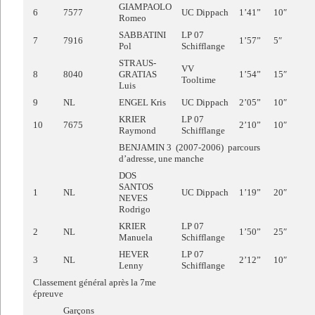
GIAMPAOLO
6
7577
UC Dippach
1’41”
10″
Romeo
SABBATINI
LP 07
7
7916
1’57”
5″
Pol
Schifflange
STRAUS-
VV
8
8040
GRATIAS
1’54”
15″
Tooltime
Luis
9
NL
ENGEL Kris
UC Dippach
2’05”
10″
KRIER
LP 07
10
7675
2’10”
10″
Raymond
Schifflange
BENJAMIN 3 (2007-2006) parcours
d’adresse, une manche
DOS
SANTOS
1
NL
UC Dippach
1’19”
20″
NEVES
Rodrigo
KRIER
LP 07
2
NL
1’50”
25″
Manuela
Schifflange
HEVER
LP 07
3
NL
2’12”
10″
Lenny
Schifflange
Classement général après la 7me
épreuve
Garçons