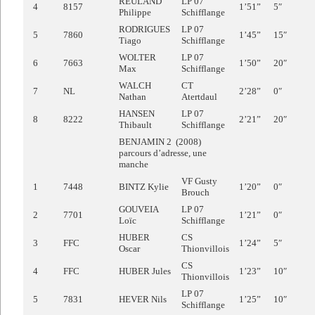
REULAND
LP 07
4
8157
1’51”
5″
Philippe
Schifflange
RODRIGUES
LP 07
5
7860
1’45”
15″
Tiago
Schifflange
WOLTER
LP 07
6
7663
1’50”
20″
Max
Schifflange
WALCH
CT
7
NL
2’28”
0″
Nathan
Atertdaul
HANSEN
LP 07
8
8222
2’21”
20″
Thibault
Schifflange
BENJAMIN 2 (2008)
parcours d’adresse, une
manche
VF Gusty
1
7448
BINTZ Kylie
1’20”
0″
Brouch
GOUVEIA
LP 07
2
7701
1’21”
0″
Loïc
Schifflange
HUBER
CS
3
FFC
1’24”
5″
Oscar
Thionvillois
CS
4
FFC
HUBER Jules
1’23”
10″
Thionvillois
LP 07
5
7831
HEVER Nils
1’25”
10″
Schifflange