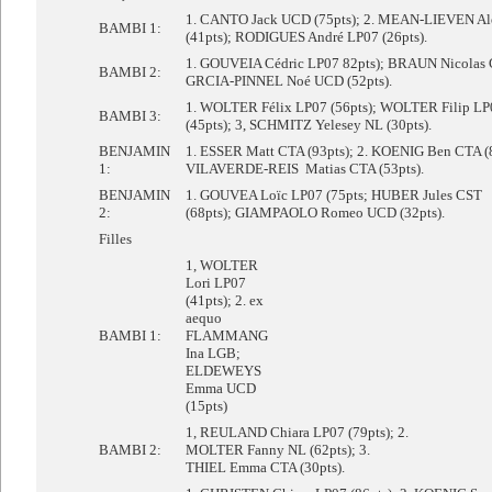
1. CANTO Jack UCD (75pts); 2. MEAN-LIEVEN Al
BAMBI 1:
(41pts); RODIGUES André LP07 (26pts).
1. GOUVEIA Cédric LP07 82pts); BRAUN Nicolas C
BAMBI 2:
GRCIA-PINNEL Noé UCD (52pts).
1. WOLTER Félix LP07 (56pts); WOLTER Filip LP
BAMBI 3:
(45pts); 3, SCHMITZ Yelesey NL (30pts).
BENJAMIN
1. ESSER Matt CTA (93pts); 2. KOENIG Ben CTA (8
1:
VILAVERDE-REIS Matias CTA (53pts).
BENJAMIN
1. GOUVEA Loïc LP07 (75pts; HUBER Jules CST
2:
(68pts); GIAMPAOLO Romeo UCD (32pts).
Filles
1, WOLTER
Lori LP07
(41pts); 2. ex
aequo
BAMBI 1:
FLAMMANG
Ina LGB;
ELDEWEYS
Emma UCD
(15pts)
1, REULAND Chiara LP07 (79pts); 2.
BAMBI 2:
MOLTER Fanny NL (62pts); 3.
THIEL Emma CTA (30pts).