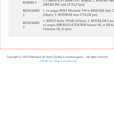
1, CHRISTEN Chiara LP07 (86pts); 2. KOENIG Sara
BAMBI 3:
GREMLING aud UCD (37pts).
BENJAMIN
1. ex aequo POST Michelle VW et BREUER Amy 
1:
(56pts); 3. NOTHUM June CTA (38 pts).
1. BINTZ Kylie VFGB (105pts); 2. BOUDLER Lara C
BENJAMIN
ex aequo AMOUGU-ETOUNDI Simone NL et SILKA
2:
Christine NL (11pts).
Copyright © 2026 Fédération du Sport Cycliste Luxembourgeois – All rights reserved
–
Website by Setup Luxembourg