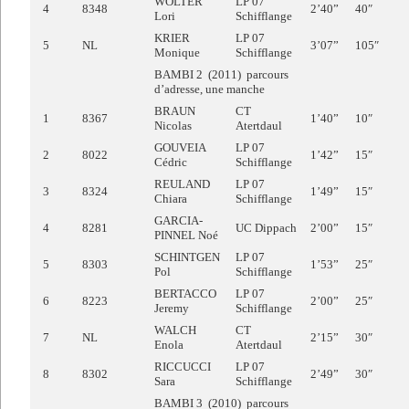
WOLTER
LP 07
4
8348
2’40”
40″
Lori
Schifflange
KRIER
LP 07
5
NL
3’07”
105″
Monique
Schifflange
BAMBI 2 (2011) parcours
d’adresse, une manche
BRAUN
CT
1
8367
1’40”
10″
Nicolas
Atertdaul
GOUVEIA
LP 07
2
8022
1’42”
15″
Cédric
Schifflange
REULAND
LP 07
3
8324
1’49”
15″
Chiara
Schifflange
GARCIA-
4
8281
UC Dippach
2’00”
15″
PINNEL Noé
SCHINTGEN
LP 07
5
8303
1’53”
25″
Pol
Schifflange
BERTACCO
LP 07
6
8223
2’00”
25″
Jeremy
Schifflange
WALCH
CT
7
NL
2’15”
30″
Enola
Atertdaul
RICCUCCI
LP 07
8
8302
2’49”
30″
Sara
Schifflange
BAMBI 3 (2010) parcours