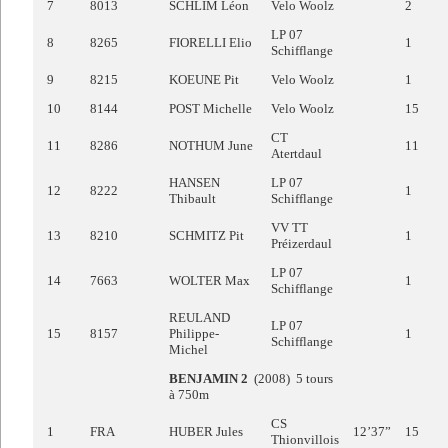
7
8013
SCHLIM Léon
Velo Woolz
2
LP 07
8
8265
FIORELLI Elio
1
Schifflange
9
8215
KOEUNE Pit
Velo Woolz
1
10
8144
POST Michelle
Velo Woolz
15
CT
11
8286
NOTHUM June
11
Atertdaul
HANSEN
LP 07
12
8222
1
Thibault
Schifflange
VV TT
13
8210
SCHMITZ Pit
1
Préizerdaul
LP 07
14
7663
WOLTER Max
1
Schifflange
REULAND
LP 07
15
8157
Philippe-
1
Schifflange
Michel
BENJAMIN 2
(2008) 5 tours
à 750m
CS
1
FRA
HUBER Jules
12’37”
15
Thionvillois