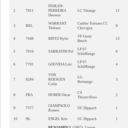
FEHLEN-
2
7611
PERREIRA
LC Tétange
11
Dawson
WARRANT
Crabbe Toitures CC
3
BEL
8
Thibaut
Chevigny
VF Gusty
4
7448
BINTZ Kylie
15
Bruch
LP 07
5
7916
SABBATINI Pol
6
Schifflange
LP 07
6
7701
GOUVEIA Loïc
4
Schifflange
VON
LG
7
8284
ROESGEN
3
Bertrange
Colin
CS
8
FRA
HUBER Oscar
2
Thionvillois
GIAMPAOLO
9
7577
UC Dippach
1
Romeo
10
NL
ENGEL Kris
UC Dippach
1
BENJAMIN 3
(2007) 5 tours