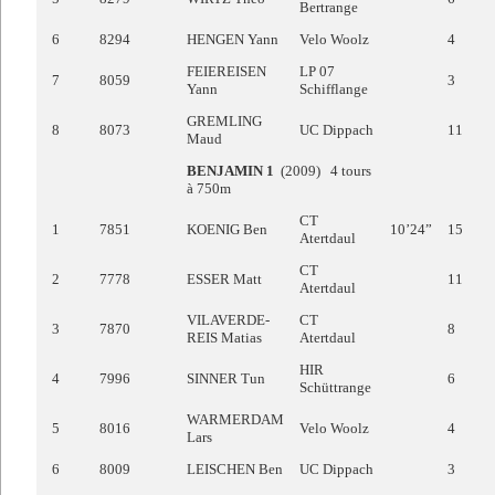
Bertrange
6
8294
HENGEN Yann
Velo Woolz
4
FEIEREISEN
LP 07
7
8059
3
Yann
Schifflange
GREMLING
8
8073
UC Dippach
11
Maud
BENJAMIN 1
(2009) 4 tours
à 750m
CT
1
7851
KOENIG Ben
10’24”
15
Atertdaul
CT
2
7778
ESSER Matt
11
Atertdaul
VILAVERDE-
CT
3
7870
8
REIS Matias
Atertdaul
HIR
4
7996
SINNER Tun
6
Schüttrange
WARMERDAM
5
8016
Velo Woolz
4
Lars
6
8009
LEISCHEN Ben
UC Dippach
3