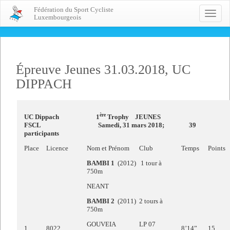
Fédération du Sport Cycliste
Toggle
Luxembourgeois
naviga
Épreuve Jeunes 31.03.2018, UC
DIPPACH
ère
UC Dippach 1
Trophy JEUNES
FSCL Samedi, 31 mars 2018; 39
participants
Place
Licence
Nom et Prénom
Club
Temps
Points
BAMBI 1
(2012) 1 tour à
750m
NEANT
BAMBI 2
(2011) 2 tours à
750m
GOUVEIA
LP 07
1
8022
8’14”
15