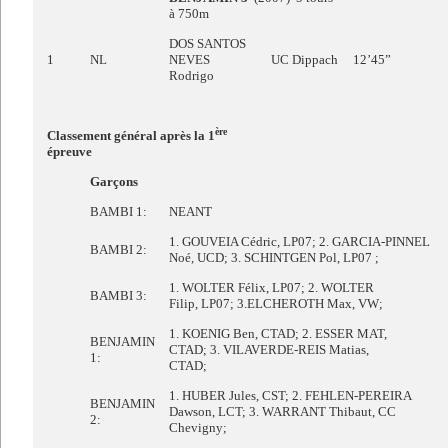
à 750m
DOS SANTOS
1
NL
NEVES
UC Dippach
12’45”
Rodrigo
ère
Classement général après la 1
épreuve
Garçons
BAMBI 1:
NEANT
1. GOUVEIA Cédric, LP07; 2. GARCIA-PINNEL
BAMBI 2:
Noé, UCD; 3. SCHINTGEN Pol, LP07 ;
1. WOLTER Félix, LP07; 2. WOLTER
BAMBI 3:
Filip, LP07; 3.ELCHEROTH Max, VW;
1. KOENIG Ben, CTAD; 2. ESSER MAT,
BENJAMIN
CTAD; 3. VILAVERDE-REIS Matias,
1:
CTAD;
1. HUBER Jules, CST; 2. FEHLEN-PEREIRA
BENJAMIN
Dawson, LCT; 3. WARRANT Thibaut, CC
2:
Chevigny;