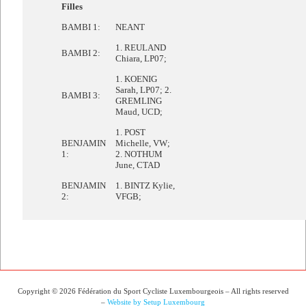
Filles
BAMBI 1:
NEANT
1. REULAND
BAMBI 2:
Chiara, LP07;
1. KOENIG
Sarah, LP07; 2.
BAMBI 3:
GREMLING
Maud, UCD;
1. POST
BENJAMIN
Michelle, VW;
1:
2. NOTHUM
June, CTAD
BENJAMIN
1. BINTZ Kylie,
2:
VFGB;
Copyright © 2026 Fédération du Sport Cycliste Luxembourgeois – All rights reserved
–
Website by Setup Luxembourg