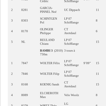
Cédric
Schifflange
GARCIA-
2
8281
UC Dippach
11
PINNEL Noé
SCHINTGEN
LP 07
3
8303
8
Pol
Schifflange
OLINGER
CT
4
8170
6
Philippe
Atertdaul
REULAND
LP 07
5
NL
15
Chiara
Schifflange
BAMBI 3
(2010) 3 tours à
750m
LP 07
1
7847
WOLTER Félix
9’09”
15
Schifflange
LP 07
2
7846
WOLTER Filip
11
Schifflange
CT
3
8168
KOENIG Sarah
15
Atertdaul
ELCHEROTH
4
8089
Velo Woolz
8
Max
LG
5
8279
WIRTZ Théo
6