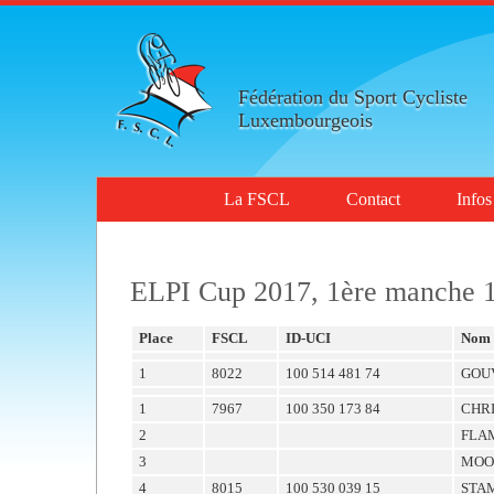
Fédération du Sport Cycliste
Luxembourgeois
La FSCL
Contact
Infos
ELPI Cup 2017, 1ère manche 
Place
FSCL
ID-UCI
Nom
1
8022
100 514 481 74
GOU
1
7967
100 350 173 84
CHR
2
FLA
3
MOO
4
8015
100 530 039 15
STA