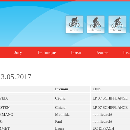
route
dames
loisir
Jury
Technique
Loisir
Jeunes
Ins
13.05.2017
Prénom
Club
VEIA
Cédric
LP 07 SCHIFFLANGE
ISTEN
Chiara
LP 07 SCHIFFLANGE
MMANG
Mathilda
non licencié
G
Paul
non licencié
MMET
Laura
UC DIPPACH