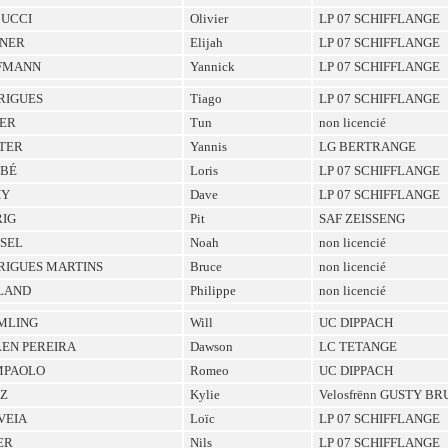
CUCCI
Olivier
LP 07 SCHIFFLANGE
NER
Elijah
LP 07 SCHIFFLANGE
FMANN
Yannick
LP 07 SCHIFFLANGE
RIGUES
Tiago
LP 07 SCHIFFLANGE
NER
Tun
non licencié
TER
Yannis
LG BERTRANGE
BÉ
Loris
LP 07 SCHIFFLANGE
HY
Dave
LP 07 SCHIFFLANGE
RIG
Pit
SAF ZEISSENG
SEL
Noah
non licencié
RIGUES MARTINS
Bruce
non licencié
LAND
Philippe
non licencié
MLING
Will
UC DIPPACH
LEN PEREIRA
Dawson
LC TETANGE
MPAOLO
Romeo
UC DIPPACH
TZ
Kylie
Velosfrënn GUSTY B
VEIA
Loïc
LP 07 SCHIFFLANGE
ER
Nils
LP 07 SCHIFFLANGE