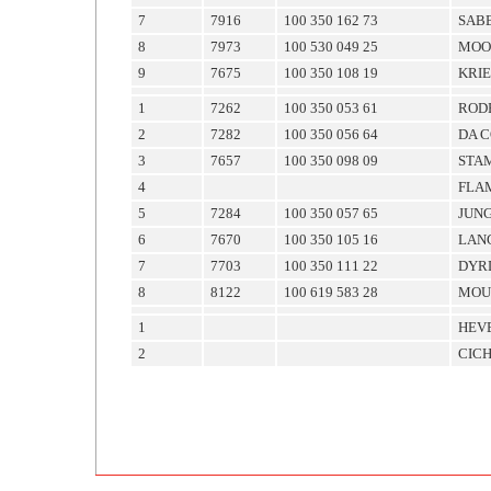
7
7916
100 350 162 73
SABB
8
7973
100 530 049 25
MOO
9
7675
100 350 108 19
KRI
1
7262
100 350 053 61
ROD
2
7282
100 350 056 64
DA C
3
7657
100 350 098 09
STA
4
FLA
5
7284
100 350 057 65
JUN
6
7670
100 350 105 16
LAN
7
7703
100 350 111 22
DYR
8
8122
100 619 583 28
MOU
1
HEV
2
CIC