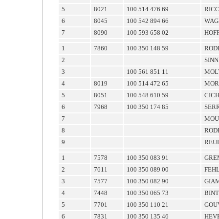
5
8021
100 514 476 69
RIC
6
8045
100 542 894 66
WAG
7
8090
100 593 658 02
HOF
1
7860
100 350 148 59
ROD
2
SIN
3
100 561 851 11
MOL
4
8019
100 514 472 65
MOR
5
8051
100 548 610 59
CIC
6
7968
100 350 174 85
SER
7
MOU
8
ROD
9
REU
1
7578
100 350 083 91
GRE
2
7611
100 350 089 00
FEH
3
7577
100 350 082 90
GIA
4
7448
100 350 065 73
BIN
5
7701
100 350 110 21
GOU
6
7831
100 350 135 46
HEV