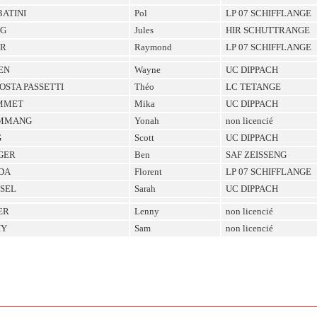
ATINI
Pol
LP 07 SCHIFFLANGE
G
Jules
HIR SCHUTTRANGE
ER
Raymond
LP 07 SCHIFFLANGE
EN
Wayne
UC DIPPACH
OSTA PASSETTI
Théo
LC TETANGE
MMET
Mika
UC DIPPACH
MMANG
Yonah
non licencié
G
Scott
UC DIPPACH
GER
Ben
SAF ZEISSENG
DA
Florent
LP 07 SCHIFFLANGE
SEL
Sarah
UC DIPPACH
ER
Lenny
non licencié
HY
Sam
non licencié