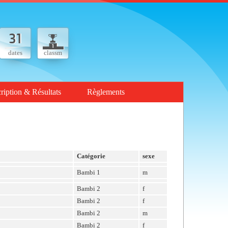
dates
classm
cription & Résultats
Règlements
Catégorie
sexe
Bambi 1
m
Bambi 2
f
Bambi 2
f
Bambi 2
m
Bambi 2
f