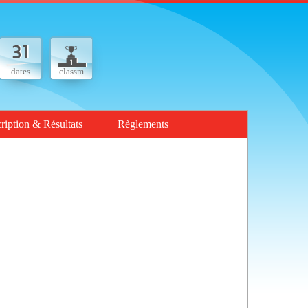
dates
classm
cription & Résultats
Règlements