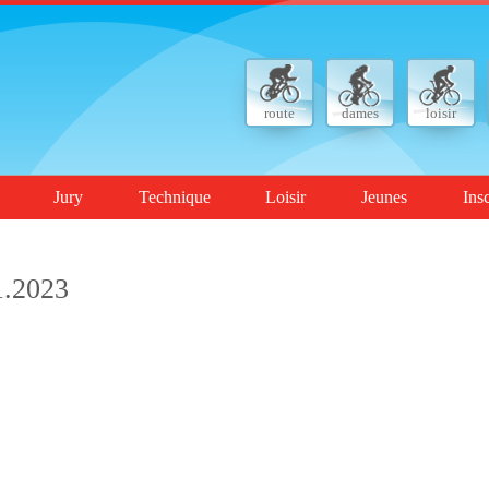
route
dames
loisir
Jury
Technique
Loisir
Jeunes
Ins
1.2023