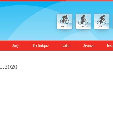
route
dames
loisir
Jury
Technique
Loisir
Jeunes
Ins
0.2020