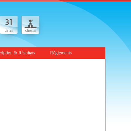
dates
classm
cription & Résultats
Règlements