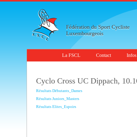
Fédération du Sport Cycliste
Luxembourgeois
La FSCL
Contact
Infos
Cyclo Cross UC Dippach, 10.1
Résultats Débutants_Dames
Résultats Juniors_Masters
Résultats Elites_Espoirs