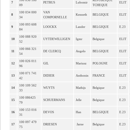
100 056 188
REPUBLIQUE
7
PETRUS
Lubomir
ELIT
09
TCHEQUE
100 034 000
VAN
8
Kenneth
BELGIQUE
ELIT
34
COMPORNELLE
100 093 608
9
LOOCKX
Lander
BELGIQUE
E.23
84
100 088 920
10
UYTDEWILLIGEN
Igmr
Belgique
ELIT
52
100 066 321
11
DE CLERCQ
Angelo
BELGIQUE
ELIT
54
100 026 011
12
GIL
Mariusz
POLOGNE
ELIT
96
100 071 741
13
DIDIER
Anthonin
FRANCE
ELIT
42
100 109 562
14
WUYTS
Mathijs
Belgique
E.23
33
100 086425
15
SCHUERMANS
Jelle
Belgique
E.23
79
100 153 016
16
DEVOS
Han
BELGIQUE
E.23
31
100 097 479
17
DRIESEN
Jarne
Belgique
E.23
75