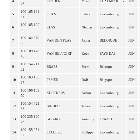
4
LEYDER
Misch
LUXEMBOURG
JUN
43
100 165 191
5
PRIES
Cédric
Luxembourg
JUN
81
100 165 190
6
KESS
Nicolas
Luxembourg
JUN
80
100 164 879
7
VAN DEN PLAS
Jasper
BELGIQUE
JUN
60
100 109 478
8
VAN HELVOIRT
Koen
PAYS-BAS
JUN
46
100 154 211
9
BRAES
Brent
Belgique
JUN
62
100 163 100
10
PEMEN
Dolf
Belgique
JUN
27
100 166 189
11
KLUCKERS
Arthur
Luxembourg
JUN
79
100 154 722
12
BINDELS
James
Luxembourg
JUN
88
100 235 120
13
GIRARD
Antnony
FRANCE
JUN
73
100 155 054
14
LECLERC
Philippe
Luxembourg
JUN
32