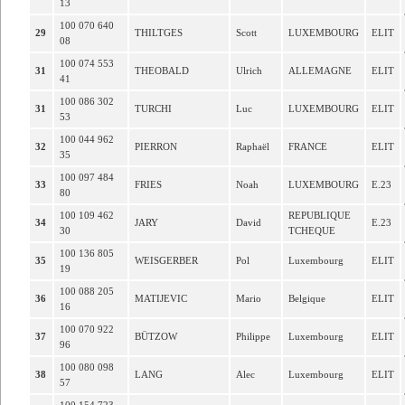
13
100 070 640
29
THILTGES
Scott
LUXEMBOURG
ELIT
08
100 074 553
31
THEOBALD
Ulrich
ALLEMAGNE
ELIT
41
100 086 302
31
TURCHI
Luc
LUXEMBOURG
ELIT
53
100 044 962
32
PIERRON
Raphaël
FRANCE
ELIT
35
100 097 484
33
FRIES
Noah
LUXEMBOURG
E.23
80
100 109 462
REPUBLIQUE
34
JARY
David
E.23
30
TCHEQUE
100 136 805
35
WEISGERBER
Pol
Luxembourg
ELIT
19
100 088 205
36
MATIJEVIC
Mario
Belgique
ELIT
16
100 070 922
37
BÜTZOW
Philippe
Luxembourg
ELIT
96
100 080 098
38
LANG
Alec
Luxembourg
ELIT
57