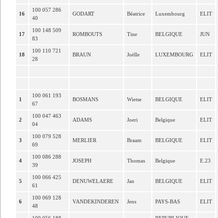
100 057 286
16
GODART
Béatrice
Luxembourg
ELIT
40
100 148 509
17
ROMBOUTS
Tine
BELGIQUE
JUN
83
100 110 721
18
BRAUN
Joëlle
LUXEMBOURG
ELIT
28
100 061 193
1
BOSMANS
Wietse
BELGIQUE
ELIT
67
100 047 463
2
ADAMS
Joeri
Belgique
ELIT
04
100 079 528
3
MERLIER
Braam
BELGIQUE
ELIT
69
100 086 288
4
JOSEPH
Thomas
Belgique
E.23
39
100 066 425
5
DENUWELAERE
Jan
BELGIQUE
ELIT
61
100 069 128
6
VANDEKINDEREN
Jens
PAYS-BAS
ELIT
48