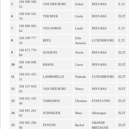
100 098 590
5
VAN DER BURG
Esther
PAYS-BAS
E.23
22
100 056 161
6
TER BEEK
Linda
PAYS-BAS
ELIT
79
100 089 902
7
VAN ANROIJ
Lindy
PAYS-BAS
E.23
64
100 109 777
Edie
8
REES
LUXEMBOURG
E.23
54
Antonia
100 071 779
9
GOSSENS
Veerle
PAYS-BAS
ELIT
80
100 106 008
10
KRANS
Laura
PAYS-BAS
ELIT
68
100 031 455
11
LAMBORELLE
Nathalie
LUXEMBOURG
ELIT
11
100 137 918
12
VAN DER BURG
Nancy
PAYS-BAS
ELIT
65
100 031 105
13
VARDAROS
Christine
ETATS-UNIS
ELIT
49
100 091 261
14
SCHWAGER
Mara
Allemagne
ELIT
65
100 065 296
GRANDE
15
FENTON
Rachel
ELIT
96
BRETAGNE