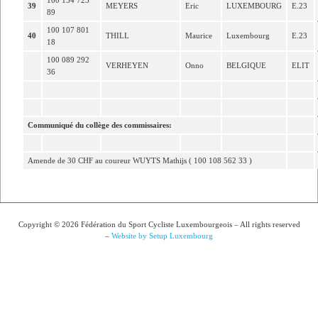
100 154 723
39
MEYERS
Eric
LUXEMBOURG
E.23
89
100 107 801
40
THILL
Maurice
Luxembourg
E.23
18
100 089 292
VERHEYEN
Onno
BELGIQUE
ELIT
36
Communiqué du collège des commissaires:
Amende de 30 CHF au coureur WUYTS Mathijs ( 100 108 562 33 )
Copyright © 2026 Fédération du Sport Cycliste Luxembourgeois – All rights reserved
–
Website by Setup Luxembourg