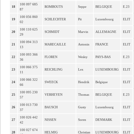
100 097 685
18
ROMBOUTS
Seppe
BELGIQUE
E.23
87
100 056 860
19
SCHLECHTER
Pit
Luxembourg
ELIT
02
100 110 625
20
SCHMIDT
Marvin
ALLEMAGNE
ELIT
29
100 094 313
21
MARECAILLE
Antonin
FRANCE
ELIT
13
100 093 366
22
FLOREN
Wesley
PAYS-BAS
E.23
36
100 066 375
23
REICHLING
Lex
LUXEMBOURG
ELIT
11
100 066 322
24
SWEECK
Hendrik
Belgique
ELIT
66
100 095 230
25
VERHEYEN
Thomas
BELGIQUE
E.23
57
100 013 730
26
BAUSCH
Gusty
Luxembourg
ELIT
37
100 026 442
27
NISSEN
Soren
DENMARK
ELIT
42
100 027 674
28
HELMIG
Christian
LUXEMBOURG
ELIT