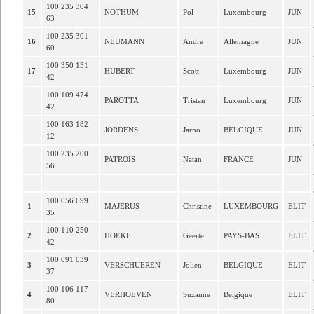
100 235 304
15
NOTHUM
Pol
Luxembourg
JUN
63
100 235 301
16
NEUMANN
Andre
Allemagne
JUN
60
100 350 131
17
HUBERT
Scott
Luxembourg
JUN
42
100 109 474
PAROTTA
Tristan
Luxembourg
JUN
42
100 163 182
JORDENS
Jarno
BELGIQUE
JUN
12
100 235 200
PATROIS
Natan
FRANCE
JUN
56
100 056 699
1
MAJERUS
Christine
LUXEMBOURG
ELIT
35
100 110 250
2
HOEKE
Geerte
PAYS-BAS
ELIT
42
100 091 039
3
VERSCHUEREN
Jolien
BELGIQUE
ELIT
37
100 106 117
4
VERHOEVEN
Suzanne
Belgique
ELIT
80