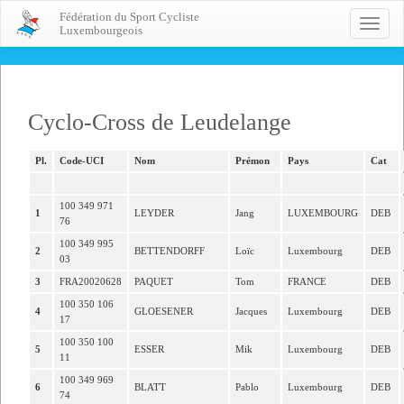
Fédération du Sport Cycliste
Toggle
Luxembourgeois
naviga
Cyclo-Cross de Leudelange
Pl.
Code-UCI
Nom
Prémon
Pays
Cat
100 349 971
1
LEYDER
Jang
LUXEMBOURG
DEB
76
100 349 995
2
BETTENDORFF
Loïc
Luxembourg
DEB
03
3
FRA20020628
PAQUET
Tom
FRANCE
DEB
100 350 106
4
GLOESENER
Jacques
Luxembourg
DEB
17
100 350 100
5
ESSER
Mik
Luxembourg
DEB
11
100 349 969
6
BLATT
Pablo
Luxembourg
DEB
74