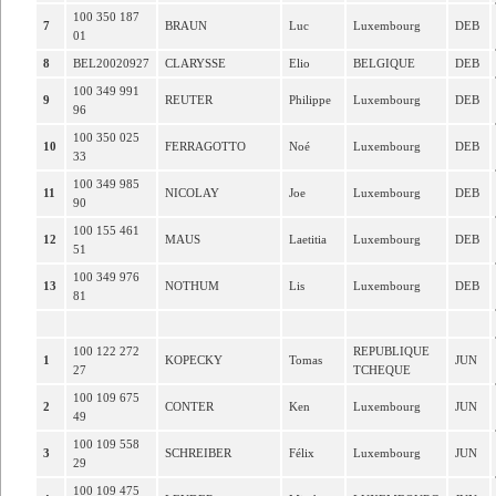
100 350 187
7
BRAUN
Luc
Luxembourg
DEB
01
8
BEL20020927
CLARYSSE
Elio
BELGIQUE
DEB
100 349 991
9
REUTER
Philippe
Luxembourg
DEB
96
100 350 025
10
FERRAGOTTO
Noé
Luxembourg
DEB
33
100 349 985
11
NICOLAY
Joe
Luxembourg
DEB
90
100 155 461
12
MAUS
Laetitia
Luxembourg
DEB
51
100 349 976
13
NOTHUM
Lis
Luxembourg
DEB
81
100 122 272
REPUBLIQUE
1
KOPECKY
Tomas
JUN
27
TCHEQUE
100 109 675
2
CONTER
Ken
Luxembourg
JUN
49
100 109 558
3
SCHREIBER
Félix
Luxembourg
JUN
29
100 109 475