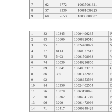
7
62
6772
10035001321
8
57
8330
10081639325
9
60
7653
10035009607
1
82
10345
10004496235
2
83
10600
10008820516
3
95
1
10024400029
4
77
8113
10060977517
5
75
5403
10001508938
6
74
10030
10046236850
7
89
10041
10049033783
8
86
3301
10001472865
9
92
10088653536
10
84
10356
10024402554
11
76
10079
10063190026
12
78
10362
10004041749
13
96
3200
10001472966
F
14
71
10417
10000848429
C