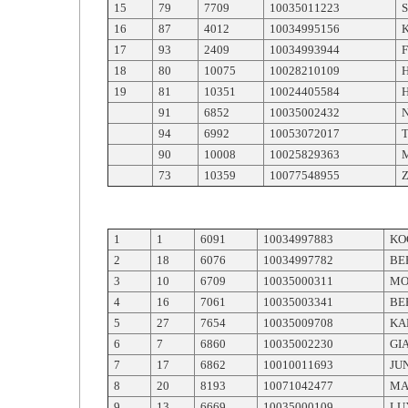
15
79
7709
10035011223
16
87
4012
10034995156
17
93
2409
10034993944
18
80
10075
10028210109
19
81
10351
10024405584
91
6852
10035002432
94
6992
10053072017
90
10008
10025829363
73
10359
10077548955
1
1
6091
10034997883
KO
2
18
6076
10034997782
BE
3
10
6709
10035000311
MO
4
16
7061
10035003341
BE
5
27
7654
10035009708
KA
6
7
6860
10035002230
GI
7
17
6862
10010011693
JU
8
20
8193
10071042477
MA
9
13
6669
10035000109
LU