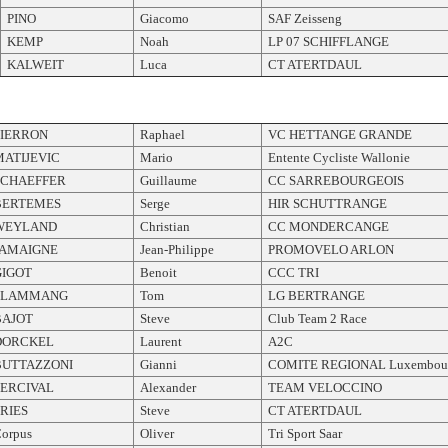
PINO
Giacomo
SAF Zeisseng
KEMP
Noah
LP 07 SCHIFFLANGE
KALWEIT
Luca
CT ATERTDAUL
PIERRON
Raphael
VC HETTANGE GRANDE
MATIJEVIC
Mario
Entente Cycliste Wallonie
SCHAEFFER
Guillaume
CC SARREBOURGEOIS
BERTEMES
Serge
HIR SCHUTTRANGE
WEYLAND
Christian
CC MONDERCANGE
JAMAIGNE
Jean-Philippe
PROMOVELO ARLON
GIGOT
Benoit
CCC TRI
FLAMMANG
Tom
LG BERTRANGE
BAJOT
Steve
Club Team 2 Race
DORCKEL
Laurent
A2C
BUTTAZZONI
Gianni
COMITE REGIONAL Luxembou
PERCIVAL
Alexander
TEAM VELOCCINO
RIES
Steve
CT ATERTDAUL
orpus
Oliver
Tri Sport Saar