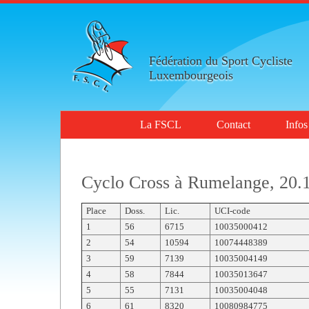
Fédération du Sport Cycliste
Luxembourgeois
La FSCL
Contact
Infos
Cyclo Cross à Rumelange, 20.
Place
Doss.
Lic.
UCI-code
1
56
6715
10035000412
2
54
10594
10074448389
3
59
7139
10035004149
4
58
7844
10035013647
5
55
7131
10035004048
6
61
8320
10080984775