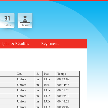
dates
classm
cription & Résultats
Règlements
Cat.
S.
Nat.
Temps
Juniors
m
LUX
00:43:02
Juniors
m
BEL
00:44:45
Juniors
m
LUX
00:45:23
Juniors
m
LUX
00:46:18
Juniors
m
LUX
00:48:29
Juniors
m
LUX
00:49:07