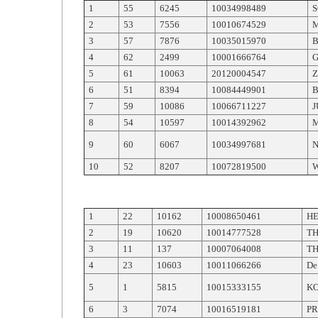
1
55
6245
10034998489
S
2
53
7556
10010674529
3
57
7876
10035015970
4
62
2499
10001666764
5
61
10063
20120004547
6
51
8394
10084449901
7
59
10086
10066711227
J
8
54
10597
10014392962
9
60
6067
10034997681
10
52
8207
10072819500
1
22
10162
10008650461
H
2
19
10620
10014777528
T
3
11
137
10007064008
TH
4
23
10603
10011066266
De
5
1
5815
10015333155
K
6
3
7074
10016519181
PR