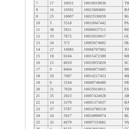
7
17
10051
10016019936
TH
8
16
10591
10015694681
B
9
25
10007
10023530059
M
10
5
5518
10010947442
P
11
38
5921
10006637511
RE
12
33
7672
10035010617
G
13
34
372
10005674682
DI
14
27
10085
10066707082
JU
15
18
6104
10015472389
M
16
12
6010
10010955829
SC
17
9
8404
10084973495
M
18
20
7087
10014217453
M
19
6
5104
10009748480
FR
20
21
7659
10035010011
ES
21
35
2023
10007424928
A
22
14
3379
10001373037
B
23
37
5787
10010780118
TH
24
24
5927
10034996974
B
25
32
6679
10097533682
VA
26
4
8135
10062601861
GO