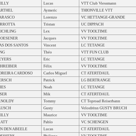
ILLY
Lucas
VTT Club Viessmann
ARTHEL
Aymeric
THIONVILLE VTT
ARASCO
Lorenzo
VC HETTANGE-GRANDE
ARROTTA
Tristan
UC DIPPACH
ICHLING
Lex
VV TOOLTIME
LOESENER
Jacques
VV TOOLTIME
AS DOS SANTOS
Vincent
LC TETANGE
NG
Théo
VTT FUN CLUB
EYERS
Eric
LC TETANGE
HREIBER
Félix
VV TOOLTIME
OREIRA CARDOSO
Carlos Miguel
CT ATERTDAUL
ERSCH
Patrick
LG BERTRANGE
IES
Noah
LC TETANGE
SER
Mik
CT ATERTDAUL
RNOLDY
Tommy
CT Toproad Reiserbann
AUSCH
Gusty
Velosfrënn GUSTY BRUCH
ILLY
Maurice
VV TOOLTIME
LATT
Pablo
VC SCHENGEN
N DEN ABEELE
Lucas
CT ATERTDAUL
ESSENS
Philippe
VV TOOLTIME