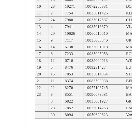
10
23
10271
10072250331
DO
11
2
7754
10035011425
KL
12
24
7980
10035017687
CL
13
4
7941
10035016879
VL
14
29
10626
10066515510
MA
15
9
7117
10035003846
UR
16
14
6738
10035001018
MA
17
6
7233
10035005058
RO
18
12
6716
10035000513
WE
19
5
8476
10092314274
LU
20
15
7853
10035014354
ST
21
11
8374
10083503038
BE
22
22
8270
10077198745
MA
23
3
8551
10096078581
BA
8
6822
10035001927
GR
28
7852
10035014253
LA
30
8094
10059629623
Van