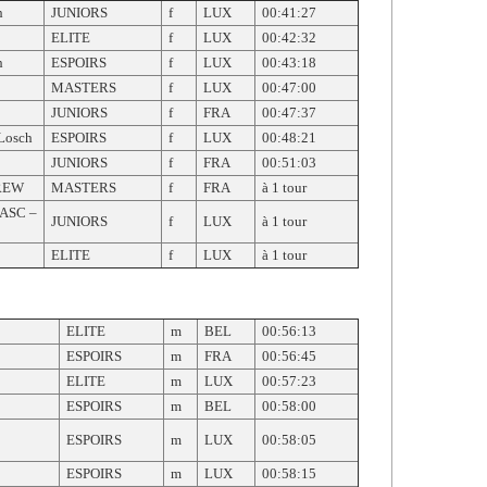
h
JUNIORS
f
LUX
00:41:27
ELITE
f
LUX
00:42:32
h
ESPOIRS
f
LUX
00:43:18
MASTERS
f
LUX
00:47:00
JUNIORS
f
FRA
00:47:37
Losch
ESPOIRS
f
LUX
00:48:21
JUNIORS
f
FRA
00:51:03
REW
MASTERS
f
FRA
à 1 tour
ASC –
JUNIORS
f
LUX
à 1 tour
ELITE
f
LUX
à 1 tour
ELITE
m
BEL
00:56:13
ESPOIRS
m
FRA
00:56:45
ELITE
m
LUX
00:57:23
ESPOIRS
m
BEL
00:58:00
ESPOIRS
m
LUX
00:58:05
ESPOIRS
m
LUX
00:58:15