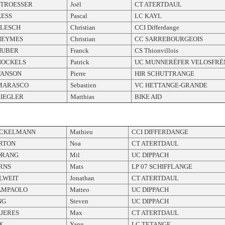
STROESSER
Joël
CT ATERTDAUL
KESS
Pascal
LC KAYL
FLESCH
Christian
CCI Differdange
HEYMES
Christian
CC SARREBOURGEOIS
HUBER
Franck
CS Thionvillois
NOCKELS
Patrick
UC MUNNERËFER VELOSFRË
TANSON
Pierre
HIR SCHUTTRANGE
MARASCO
Sebastien
VC HETTANGE-GRANDE
ZIEGLER
Matthias
BIKE AID
CKELMANN
Mathieu
CCI DIFFERDANGE
RTON
Noa
CT ATERTDAUL
RANG
Mil
UC DIPPACH
RNS
Mats
LP 07 SCHIFFLANGE
LWEIT
Jonathan
CT ATERTDAUL
AMPAOLO
Matteo
UC DIPPACH
NG
Steven
UC DIPPACH
JERES
Max
CT ATERTDAUL
X
Yann
LC TETANGE