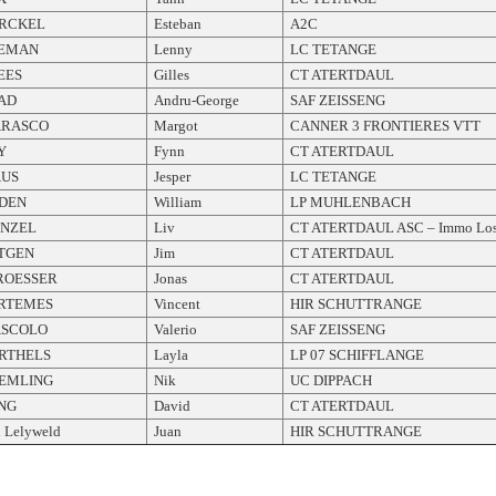
RCKEL
Esteban
A2C
EMAN
Lenny
LC TETANGE
EES
Gilles
CT ATERTDAUL
AD
Andru-George
SAF ZEISSENG
RASCO
Margot
CANNER 3 FRONTIERES VTT
Y
Fynn
CT ATERTDAUL
US
Jesper
LC TETANGE
DEN
William
LP MUHLENBACH
NZEL
Liv
CT ATERTDAUL ASC – Immo Lo
TGEN
Jim
CT ATERTDAUL
ROESSER
Jonas
CT ATERTDAUL
RTEMES
Vincent
HIR SCHUTTRANGE
SCOLO
Valerio
SAF ZEISSENG
RTHELS
Layla
LP 07 SCHIFFLANGE
EMLING
Nik
UC DIPPACH
NG
David
CT ATERTDAUL
 Lelyweld
Juan
HIR SCHUTTRANGE