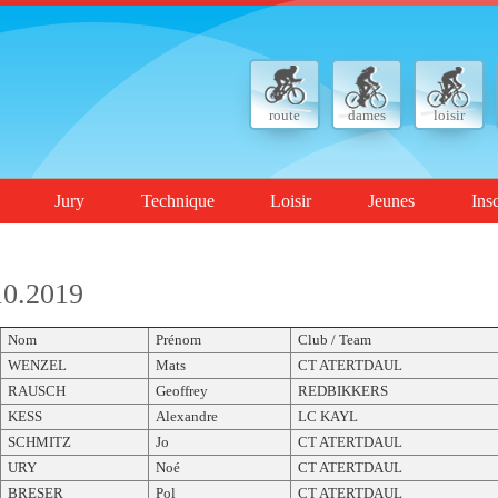
route
dames
loisir
Jury
Technique
Loisir
Jeunes
Ins
10.2019
Nom
Prénom
Club / Team
WENZEL
Mats
CT ATERTDAUL
RAUSCH
Geoffrey
REDBIKKERS
KESS
Alexandre
LC KAYL
SCHMITZ
Jo
CT ATERTDAUL
URY
Noé
CT ATERTDAUL
BRESER
Pol
CT ATERTDAUL