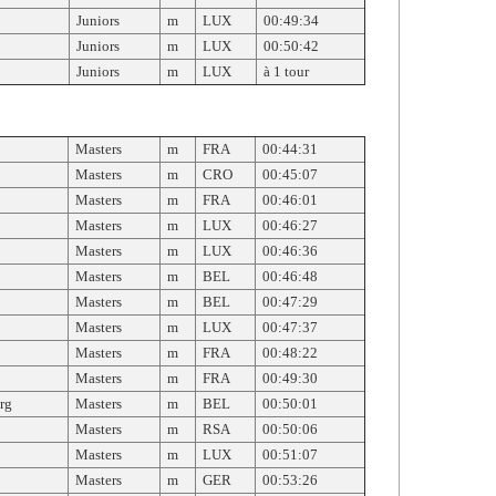
Juniors
m
LUX
00:49:34
Juniors
m
LUX
00:50:42
Juniors
m
LUX
à 1 tour
Masters
m
FRA
00:44:31
Masters
m
CRO
00:45:07
Masters
m
FRA
00:46:01
Masters
m
LUX
00:46:27
Masters
m
LUX
00:46:36
Masters
m
BEL
00:46:48
Masters
m
BEL
00:47:29
Masters
m
LUX
00:47:37
Masters
m
FRA
00:48:22
Masters
m
FRA
00:49:30
rg
Masters
m
BEL
00:50:01
Masters
m
RSA
00:50:06
Masters
m
LUX
00:51:07
Masters
m
GER
00:53:26