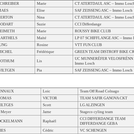
CHREIBER
Marie
CT ATERTDAUL ASC – Immo Losc
MAES
Elise
SAF ZEISSENG ASC – Immo Losch
BERTON
Nina
CT ATERTDAUL ASC – Immo Losc
GODART
Suzie
CCI Differdange
ZEIMETH
Marie
ROUSSY BIKE CLUB
BARTHELS
Maïté
LP 07 SCHIFFLANGE ASC – Immo 
UNG
Rosine
VTT FUN CLUB
MICHEL
Frédérique
GREEN TEAM DISTROFF BIKE C
UC MUNNERËFER VELOSFRËNN 
NOTHUM
Lis
Immo Losch
WILTGEN
Pia
SAF ZEISSENG ASC – Immo Losch
ENNAUX
Loic
Team Off Road Colnago
HOMAS
VICTOR
TEAM SAFIR GANOVA CKT
ILTGES
Scott
LG ALZINGEN
 Meyer
Jarne
Stageco cyling team
CCI DIFFERDANGE TEAM
OCKELMANN
Raphaël
DIFFERDANGE GEBA
IES
Cédric
VC SCHENGEN