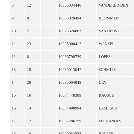
8
12
10065034440
VANDERLINDEN
9
9
10065020494
BLOMMEN
10
21
10023326662
VAN HEIJST
11
23
10035000412
WENZEL
12
8
10066798729
LOPES
13
18
10035013647
SCHMITZ
14
20
10035004048
URY
15
16
10074448389
RAUSCH
16
14
10034998994
LAMESCH
17
12
10067286759
FERNANDES
18
10
10080984775
BRESER