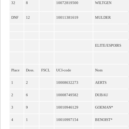
32
8
10072819500
WILTGEN
DNF
12
10011381619
MULDER
ELITE/ESPOIRS
Place
Doss.
FSCL
UCI-code
Nom
1
2
10008632273
AERTS
2
6
10008749582
DUBAU
3
9
10010946129
GOEMAN*
4
1
10010997154
BENOIST*