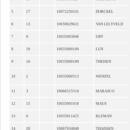
5
17
10072250331
DORCKEL
6
13
10059629621
VAN LELYVELD
7
9
10035003846
URY
8
10
10035000109
LUX
9
16
10035008189
THEISEN
10
2
10035000513
WENZEL
11
3
10066515510
MARASCO
12
15
10035001018
MAUS
13
6
10035011425
KLEMAN
14
20
10067634848
THAISSEN