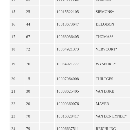
15
25
10015522105
SIEMONS*
16
44
10013673647
DELOISON
17
67
10068086405
THOMAS*
18
72
10064921373
VERVOORT*
19
76
10064921777
WYSEURE*
20
15
10007064008
THILTGES
21
30
10008625405
VAN DIJKE
22
20
10009360076
MAYER
23
70
10016328417
VAN DEN EYNDE*
24
79
10006637511
REICHLING