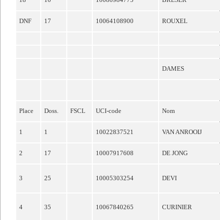
DNF
17
10064108900
ROUXEL
DAMES
Place
Doss.
FSCL
UCI-code
Nom
1
1
10022837521
VAN ANROOIJ
2
17
10007917608
DE JONG
3
25
10005303254
DEVI
4
35
10067840265
CURINIER