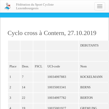
Fédération du Sport Cycliste
Toggle
Luxembourgeois
naviga
Cyclo cross à Contern, 27.10.2019
DEBUTANTS
Place
Doss.
FSCL
UCI-code
Nom
1
7
10034997883
KOCKELMANN
2
14
10035003341
BERNS
3
22
10034997782
BERTON
4
19
10035001927
GREMLING