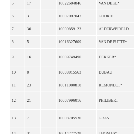
5
17
10022684846
VAN DIJKE*
6
3
10007097047
GODRIE
7
36
10009859123
ALDERWEIRELD
8
5
10016327609
VAN DE PUTTE*
9
16
10009749490
DEKKER*
10
8
10008815563
DUBAU
11
23
10011080818
REMONDET*
12
21
10007996016
PHILIBERT
13
7
10008705530
GRAS
14
31
10014777528
THOMAS*