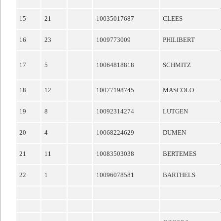
15
21
10035017687
CLEES
16
23
1009773009
PHILIBERT
17
5
10064818818
SCHMITZ
18
12
10077198745
MASCOLO
19
8
10092314274
LUTGEN
20
4
10068224629
DUMEN
21
11
10083503038
BERTEMES
22
1
10096078581
BARTHELS