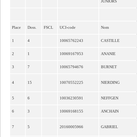
JUNIORS
Place
Doss.
FSCL
UCI-code
Nom
1
4
10065762243
CASTILLE
2
1
10069167953
ANANIE
3
7
10065794676
BURNET
4
15
10070552225
NIERDING
5
6
10036230591
NEFFGEN
6
3
10069168155
ANCHAIN
7
5
20160005966
GABRIEL