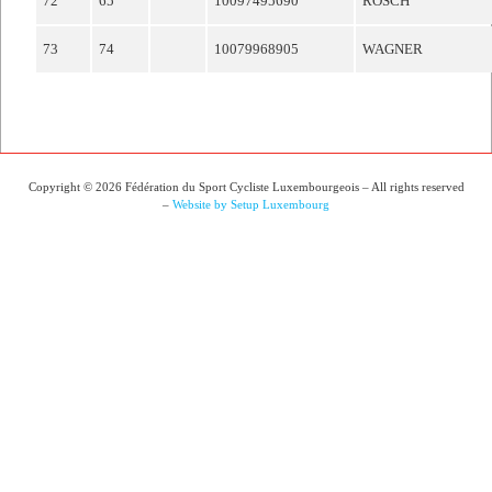
72
65
10097495690
ROSCH
73
74
10079968905
WAGNER
Copyright © 2026 Fédération du Sport Cycliste Luxembourgeois – All rights reserved
–
Website by Setup Luxembourg