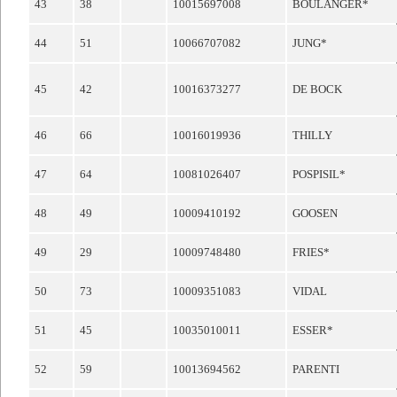
43
38
10015697008
BOULANGER*
44
51
10066707082
JUNG*
45
42
10016373277
DE BOCK
46
66
10016019936
THILLY
47
64
10081026407
POSPISIL*
48
49
10009410192
GOOSEN
49
29
10009748480
FRIES*
50
73
10009351083
VIDAL
51
45
10035010011
ESSER*
52
59
10013694562
PARENTI