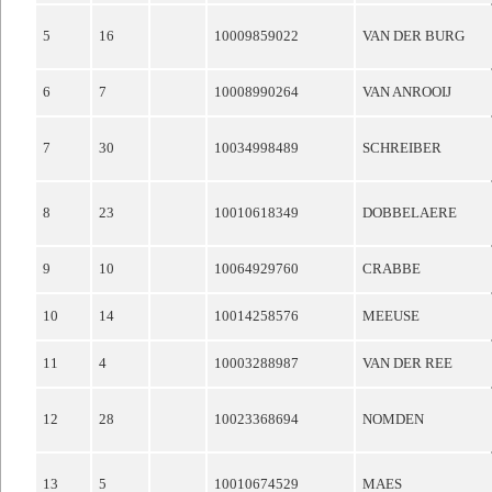
5
16
10009859022
VAN DER BURG
6
7
10008990264
VAN ANROOIJ
7
30
10034998489
SCHREIBER
8
23
10010618349
DOBBELAERE
9
10
10064929760
CRABBE
10
14
10014258576
MEEUSE
11
4
10003288987
VAN DER REE
12
28
10023368694
NOMDEN
13
5
10010674529
MAES