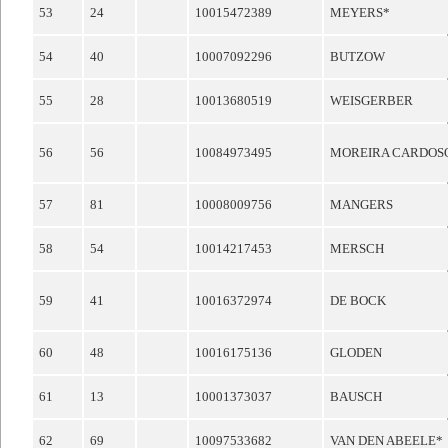
53
24
10015472389
MEYERS*
54
40
10007092296
BUTZOW
55
28
10013680519
WEISGERBER
56
56
10084973495
MOREIRA CARDOS
57
81
10008009756
MANGERS
58
54
10014217453
MERSCH
59
41
10016372974
DE BOCK
60
48
10016175136
GLODEN
61
13
10001373037
BAUSCH
62
69
10097533682
VAN DEN ABEELE*