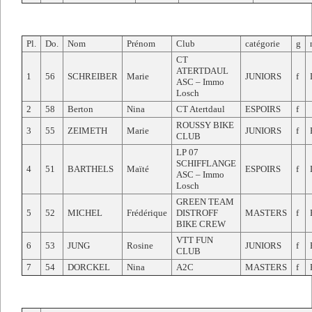
Pl.
Do.
Nom
Prénom
Club
catégorie
g
CT
ATERTDAUL
1
56
SCHREIBER
Marie
JUNIORS
f
ASC – Immo
Losch
2
58
Berton
Nina
CT Atertdaul
ESPOIRS
f
ROUSSY BIKE
3
55
ZEIMETH
Marie
JUNIORS
f
CLUB
LP 07
SCHIFFLANGE
4
51
BARTHELS
Maïté
ESPOIRS
f
ASC – Immo
Losch
GREEN TEAM
5
52
MICHEL
Frédérique
DISTROFF
MASTERS
f
BIKE CREW
VTT FUN
6
53
JUNG
Rosine
JUNIORS
f
CLUB
7
54
DORCKEL
Nina
A2C
MASTERS
f