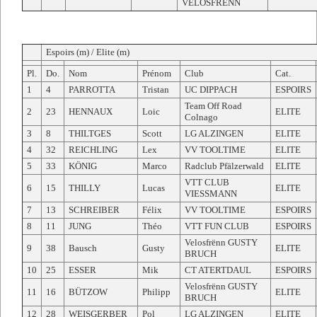
VELOSFRËNN
Espoirs (m) / Elite (m)
Pl.
Do.
Nom
Prénom
Club
Cat.
1
4
PARROTTA
Tristan
UC DIPPACH
ESPOIRS
Team Off Road
2
23
HENNAUX
Loic
ELITE
Colnago
3
8
THILTGES
Scott
LG ALZINGEN
ELITE
4
32
REICHLING
Lex
VV TOOLTIME
ELITE
5
33
KÖNIG
Marco
Radclub Pfälzerwald
ELITE
VTT CLUB
6
15
THILLY
Lucas
ELITE
VIESSMANN
7
13
SCHREIBER
Félix
VV TOOLTIME
ESPOIRS
8
11
JUNG
Théo
VTT FUN CLUB
ESPOIRS
Velosfrënn GUSTY
9
38
Bausch
Gusty
ELITE
BRUCH
10
25
ESSER
Mik
CT ATERTDAUL
ESPOIRS
Velosfrënn GUSTY
11
16
BÜTZOW
Philipp
ELITE
BRUCH
12
28
WEISGERBER
Pol
LG ALZINGEN
ELITE