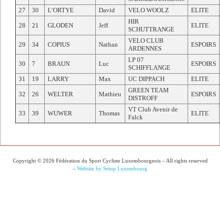
27
30
L’ORTYE
David
VELO WOOLZ
ELITE
HIR
28
21
GLODEN
Jeff
ELITE
SCHUTTRANGE
VELO CLUB
29
34
COPIUS
Nathan
ESPOIRS
ARDENNES
LP 07
30
7
BRAUN
Luc
ESPOIRS
SCHIFFLANGE
31
19
LARRY
Max
UC DIPPACH
ELITE
GREEN TEAM
32
26
WELTER
Mathieu
ESPOIRS
DISTROFF
VT Club Avenir de
33
39
WUWER
Thomas
ELITE
Falck
Copyright © 2026 Fédération du Sport Cycliste Luxembourgeois – All rights reserved
–
Website by Setup Luxembourg