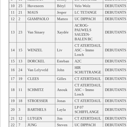
10
25
Huveneers
Béryl
Velo Wolz
DEBUTANTS
11
21
MAUS
Jesper
LC TETANGE
DEBUTANTS
12
2
GIAMPAOLO
Matteo
UC DIPPACH
DEBUTANTS
ACROG-
PAUWELS
13
23
Van Sinaey
Xaydée
DEBUTANTS
SAUZEN-
BALEN BC
CT ATERTDAUL
14
15
WENZEL
Liv
ASC – Immo
DEBUTANTS
Losch
15
13
DORCKEL
Esteban
A2C
DEBUTANTS
HIR
16
24
Van Lelyveld
John
DEBUTANTS
SCHUTTRANGE
17
19
CLEES
Gilles
CT ATERTDAUL
DEBUTANTS
CT ATERTDAUL
18
11
SCHMITZ
Anouk
ASC – Immo
DEBUTANTS
Losch
19
18
STROESSER
Jonas
CT ATERTDAUL
DEBUTANTS
LP 07
20
3
BARTHELS
Layla
DEBUTANTS
SCHIFFLANGE
21
12
LUTGEN
Jim
CT ATERTDAUL
DEBUTANTS
22
7
JUNG
Steven
UC DIPPACH
DEBUTANTS