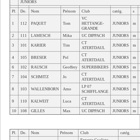
JUNIORS
Pl.
Do.
Nom
Prénom
Club
catég.
s
VC
1
112
PAQUET
Tom
HETTANGE-
JUNIORS
m
GRANDE
2
111
LAMESCH
Mika
UC DIPPACH
JUNIORS
m
CT
3
101
KARIER
Tim
JUNIORS
m
ATERTDAUL
CT
4
105
BRESER
Pol
JUNIORS
m
ATERTDAUL
6
102
RAUSCH
Geoffrey
SUPERBIKERS
JUNIORS
m
CT
7
104
SCHMITZ
Jo
JUNIORS
m
ATERTDAUL
LP 07
8
103
WALLENBORN
Arno
JUNIORS
m
SCHIFFLANGE
CT
9
110
KALWEIT
Luca
JUNIORS
m
ATERTDAUL
10
108
GILLES
Max
UC DIPPACH
JUNIORS
m
Pl.
Do.
Nom
Prénom
Club
catég.
Entente Cycliste