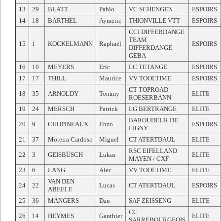
13
29
BLATT
Pablo
VC SCHENGEN
ESPOIRS
14
18
BARTHEL
Aymeric
THIONVILLE VTT
ESPOIRS
CCI DIFFERDANGE
TEAM
15
1
KOCKELMANN
Raphaël
ESPOIRS
DIFFERDANGE
GEBA
16
10
MEYERS
Eric
LC TETANGE
ESPOIRS
17
17
THILL
Maurice
VV TOOLTIME
ESPOIRS
CT TOPROAD
18
35
ARNOLDY
Tommy
ELITE
ROESERBANN
19
24
MERSCH
Patrick
LG BERTRANGE
ELITE
BAROUDEUR DE
20
9
CHOPINEAUX
Enzo
ESPOIRS
LIGNY
21
37
Moreira Cardoso
Miguel
CT ATERTDAUL
ELITE
RSC EIFELLAND
22
3
GEISBÜSCH
Lukas
ELITE
MAYEN / CXF
23
6
LANG
Alec
VV TOOLTIME
ELITE
VAN DEN
24
22
Lucas
CT ATERTDAUL
ESPOIRS
ABEELE
25
36
MANGERS
Dan
SAF ZEISSENG
ELITE
CC
26
14
HEYMES
Gauthier
ELITE
SARREBOURGEOIS