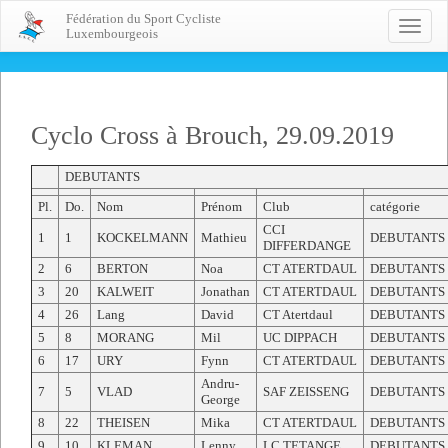
Fédération du Sport Cycliste
Toggle
Luxembourgeois
naviga
Cyclo Cross à Brouch, 29.09.2019
DEBUTANTS
Pl.
Do.
Nom
Prénom
Club
catégorie
CCI
1
1
KOCKELMANN
Mathieu
DEBUTANTS
DIFFERDANGE
2
6
BERTON
Noa
CT ATERTDAUL
DEBUTANTS
3
20
KALWEIT
Jonathan
CT ATERTDAUL
DEBUTANTS
4
26
Lang
David
CT Atertdaul
DEBUTANTS
5
8
MORANG
Mil
UC DIPPACH
DEBUTANTS
6
17
URY
Fynn
CT ATERTDAUL
DEBUTANTS
Andru-
7
5
VLAD
SAF ZEISSENG
DEBUTANTS
George
8
22
THEISEN
Mika
CT ATERTDAUL
DEBUTANTS
9
10
KLEMAN
Lenny
LC TETANGE
DEBUTANTS