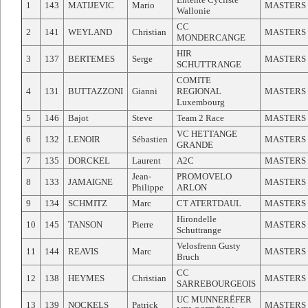
1
143
MATIJEVIC
Mario
MASTERS
Wallonie
CC
2
141
WEYLAND
Christian
MASTERS
MONDERCANGE
HIR
3
137
BERTEMES
Serge
MASTERS
SCHUTTRANGE
COMITE
4
131
BUTTAZZONI
Gianni
REGIONAL
MASTERS
Luxembourg
5
146
Bajot
Steve
Team 2 Race
MASTERS
VC HETTANGE
6
132
LENOIR
Sébastien
MASTERS
GRANDE
7
135
DORCKEL
Laurent
A2C
MASTERS
Jean-
PROMOVELO
8
133
JAMAIGNE
MASTERS
Philippe
ARLON
9
134
SCHMITZ
Marc
CT ATERTDAUL
MASTERS
Hirondelle
10
145
TANSON
Pierre
MASTERS
Schuttrange
Velosfrenn Gusty
11
144
REAVIS
Marc
MASTERS
Bruch
CC
12
138
HEYMES
Christian
MASTERS
SARREBOURGEOIS
UC MUNNERËFER
13
139
NOCKELS
Patrick
MASTERS