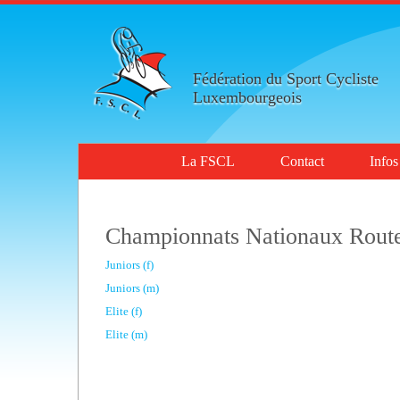
Fédération du Sport Cycliste
Luxembourgeois
La FSCL
Contact
Infos
Championnats Nationaux Route
Juniors (f)
Juniors (m)
Elite (f)
Elite (m)