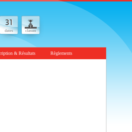
dates
classm
cription & Résultats
Règlements