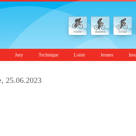
route
dames
loisir
Jury
Technique
Loisir
Jeunes
Ins
, 25.06.2023