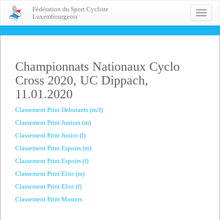
Fédération du Sport Cycliste
Toggle
Luxembourgeois
naviga
Championnats Nationaux Cyclo
Cross 2020, UC Dippach,
11.01.2020
Classement Print Debutants (m/f)
Classement Print Juniors (m)
Classement Print Junior (f)
Classement Print Espoirs (m)
Classement Print Espoirs (f)
Classement Print Elite (m)
Classement Print Elite (f)
Classement Print Masters