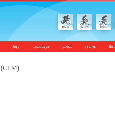
route
dames
loisir
Jury
Technique
Loisir
Jeunes
Ins
2 (CLM)