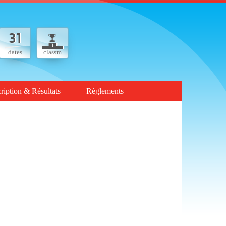
dates
classm
cription & Résultats
Règlements