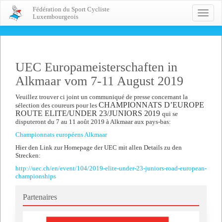
Fédération du Sport Cycliste
Toggle
Luxembourgeois
naviga
UEC Europameisterschaften in
Alkmaar vom 7-11 August 2019
Veuillez trouver ci joint un communiqué de presse concernant la
CHAMPIONNATS D’EUROPE
sélection des coureurs pour les
ROUTE ELITE/UNDER 23/JUNIORS 2019
qui se
disputeront du 7 au 11 août 2019 à Alkmaar aux pays-bas:
Championnats européens Alkmaar
Hier den Link zur Homepage der UEC mit allen Details zu den
Strecken:
http://uec.ch/en/event/104/2019-elite-under-23-juniors-road-european-
championships
Partenaires