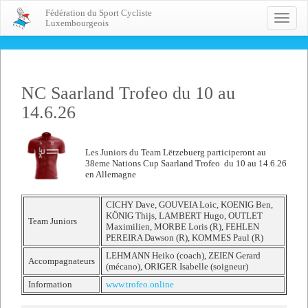
Fédération du Sport Cycliste
Toggle
Luxembourgeois
naviga
NC Saarland Trofeo du 10 au
14.6.26
Les Juniors du Team Lëtzebuerg participeront au
38eme Nations Cup Saarland Trofeo du 10 au 14.6.26
en Allemagne
CICHY Dave, GOUVEIA Loic, KOENIG Ben,
KÖNIG Thijs, LAMBERT Hugo, OUTLET
Team Juniors
Maximilien, MORBE Loris (R), FEHLEN
PEREIRA Dawson (R), KOMMES Paul (R)
LEHMANN Heiko (coach), ZEIEN Gerard
Accompagnateurs
(mécano), ORIGER Isabelle (soigneur)
Information
www.trofeo.online