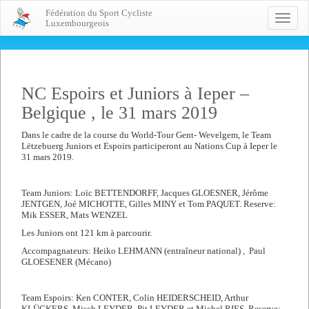
Fédération du Sport Cycliste
Toggle
Luxembourgeois
naviga
NC Espoirs et Juniors à Ieper –
Belgique , le 31 mars 2019
Dans le cadre de la course du World-Tour Gent- Wevelgem, le Team
Lëtzebuerg Juniors et Espoirs participeront au Nations Cup à Ieper le
31 mars 2019.
Team Juniors: Loïc BETTENDORFF, Jacques GLOESNER, Jérôme
JENTGEN, Joé MICHOTTE, Gilles MINY et Tom PAQUET. Reserve:
Mik ESSER, Mats WENZEL
Les Juniors ont 121 km à parcourir.
Accompagnateurs: Heiko LEHMANN (entraîneur national) , Paul
GLOESENER (Mécano)
Team Espoirs: Ken CONTER, Colin HEIDERSCHEID, Arthur
KLÜCKERS, Misch LEYDER, Pit LEYDER et Michel RIES. Reserve: