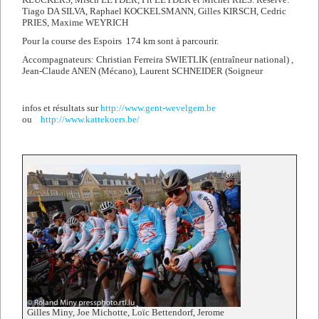
Tiago DA SILVA, Raphael KOCKELSMANN, Gilles KIRSCH, Cedric
PRIES, Maxime WEYRICH
Pour la course des Espoirs 174 km sont à parcourir.
Accompagnateurs: Christian Ferreira SWIETLIK (entraîneur national) ,
Jean-Claude ANEN (Mécano), Laurent SCHNEIDER (Soigneur
infos et résultats sur
http://www.gent-wevelgem.be
ou
http://www.kattekoers.be/
Gilles Miny, Joe Michotte, Loïc Bettendorf, Jerome