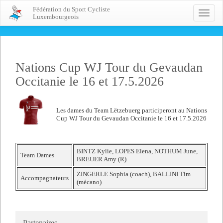
Fédération du Sport Cycliste
Toggle
Luxembourgeois
naviga
Nations Cup WJ Tour du Gevaudan
Occitanie le 16 et 17.5.2026
Les dames du Team Lëtzebuerg participeront au Nations
Cup WJ Tour du Gevaudan Occitanie le 16 et 17.5.2026
BINTZ Kylie, LOPES Elena, NOTHUM June,
Team Dames
BREUER Amy (R)
ZINGERLE Sophia (coach), BALLINI Tim
Accompagnateurs
(mécano)
Partenaires