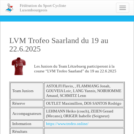
Fédération du Sport Cycliste
Toggle
Luxembourgeois
naviga
LVM Trofeo Saarland du 19 au
22.6.2025
Les Juniors du Team Lëtzebuerg participeront à la
course “LVM Trofeo Saarland” du 19 au 22.6.2025
ASTOLFI Flavio, , FLAMMANG Jonah,
Team Juniors
GOUVEIA Loic, LANG Yannis, NOIRHOMME
Arnaud, SCHMITZ Lenn
Réserve
OUTLET Maximillien, DOS SANTOS Rodrigo
LEHMANN Heiko (coach), ZEIEN Gerard
Accompagnateurs
(Mecano), ORIGER Isabelle (Soigneur)
Information
https://www.trofeo.online/
Résultats